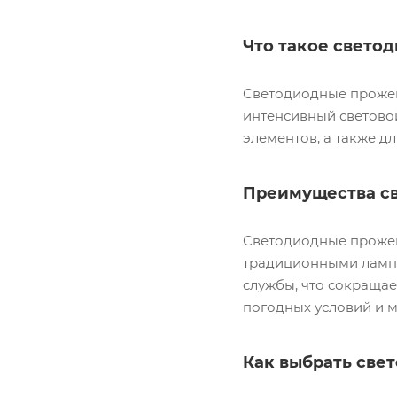
Что такое свето
Светодиодные прожек
интенсивный световой
элементов, а также д
Преимущества с
Светодиодные прожек
традиционными лампа
службы, что сокращае
погодных условий и 
Как выбрать све