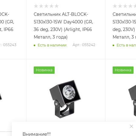
OCK-
Светильник ALT-BLOCK-
Светильни
0 (GR,
S130x130-15W Day4000 (GR,
S130x130-1
t, IP66
36 deg, 230V) (Arlight, IP66
deg, 230V) 
Металл, 3 года)
Металл, 3 
.: 055243
Арт.: 055242
Есть в наличии
Есть в на
Новинка
Новинка
Внимание!!!