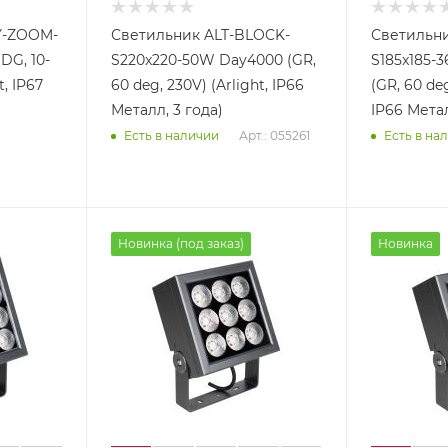
Y-ZOOM-
Светильник ALT-BLOCK-
Светильни
DG, 10-
S220x220-50W Day4000 (GR,
S185x185
t, IP67
60 deg, 230V) (Arlight, IP66
(GR, 60 deg
Металл, 3 года)
IP66 Метал
Арт.: 055261
Есть в наличии
Есть в на
Новинка (под заказ)
Новинка