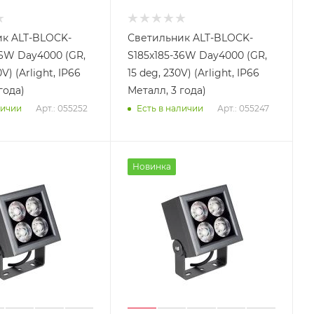
к ALT-BLOCK-
Светильник ALT-BLOCK-
36W Day4000 (GR,
S185x185-36W Day4000 (GR,
V) (Arlight, IP66
15 deg, 230V) (Arlight, IP66
года)
Металл, 3 года)
Арт.: 055252
Арт.: 055247
личии
Есть в наличии
Новинка