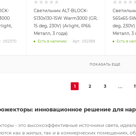
OCK-
Светильник ALT-BLOCK-
Светильни
3000
S130x130-15W Warm3000 (GR,
S65x65-5W
light,
15 deg, 230V) (Arlight, IP66
deg, 230V) 
Металл, 3 года)
Металл, 3 
.: 052370
Арт.: 052369
Есть в наличии
Есть в на
ПОКАЗАТЬ ЕЩЕ
1
2
3
1
ожекторы: инновационное решение для нар
торы - это высокоэффективные источники света, идеа
ются как в жилых, так и в коммерческих помещениях, о