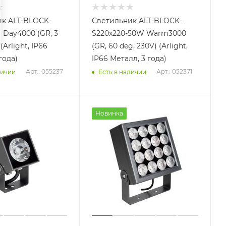
к ALT-BLOCK-
Светильник ALT-BLOCK-
 Day4000 (GR, 3
S220x220-50W Warm3000
(Arlight, IP66
(GR, 60 deg, 230V) (Arlight,
года)
IP66 Металл, 3 года)
Арт.: 055237
Арт.: 052371
личии
Есть в наличии
Новинка