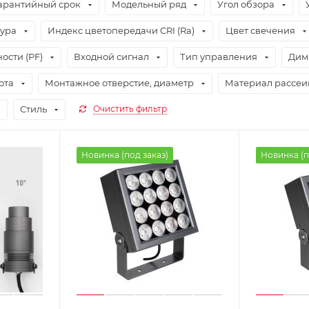
арантийный срок
Модельный ряд
Угол обзора
тура
Индекс цветопередачи CRI (Ra)
Цвет свечения
сти (PF)
Входной сигнал
Тип управления
Дим
ота
Монтажное отверстие, диаметр
Материал рассеи
Стиль
Очистить фильтр
Новинка (под заказ)
Новинка (п