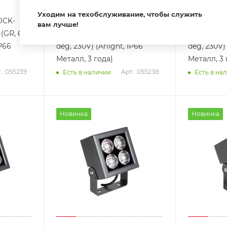
Уходим на техобслуживание, чтобы служить
OCK-
Светильник ALT-BLOCK-
Светильни
вам лучше!
(GR, 60
S65x65-5W Day4000 (GR, 36
S65x65-5W
IP66
deg, 230V) (Arlight, IP66
deg, 230V) 
Металл, 3 года)
Металл, 3 
.: 055239
Арт.: 055238
Есть в наличии
Есть в на
Новинка
Новинка