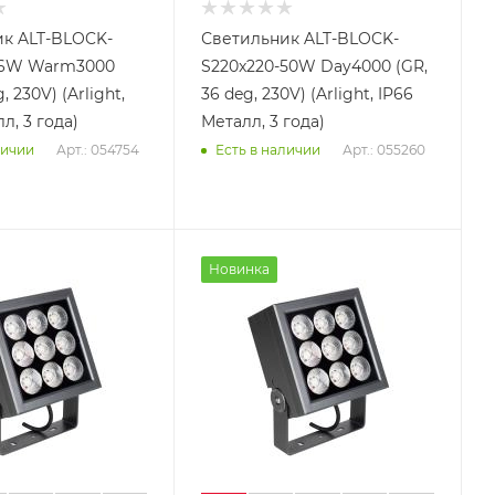
к ALT-BLOCK-
Светильник ALT-BLOCK-
-36W Warm3000
S220x220-50W Day4000 (GR,
, 230V) (Arlight,
36 deg, 230V) (Arlight, IP66
л, 3 года)
Металл, 3 года)
Арт.: 054754
Арт.: 055260
личии
Есть в наличии
Новинка