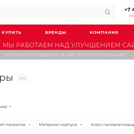
+7 
ЗА
 КУПИТЬ
БРЕНДЫ
КОМПАНИЯ
 МЫ РАБОТАЕМ НАД УЛУЧШЕНИЕМ САЙТ
БЕСПЛАТНО ПОДБЕРЕМ ЗА ВАС ВСЁ ОБОРУДОВАНИЕ.
оры
205
ние)
ет покрытия
Материал корпуса
Класс пылевлагозащ