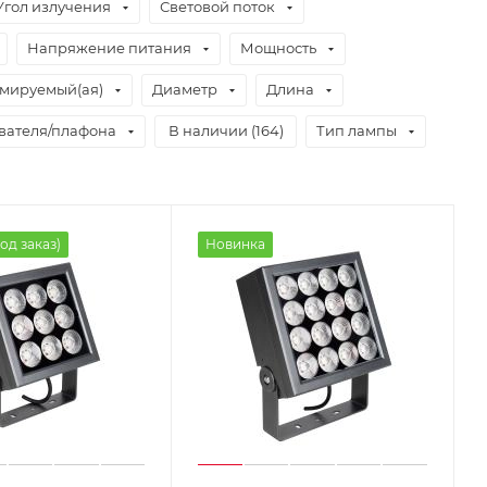
Угол излучения
Световой поток
Напряжение питания
Мощность
мируемый(ая)
Диаметр
Длина
вателя/плафона
В наличии (
164
)
Тип лампы
од заказ)
Новинка