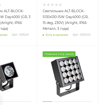
к ALT-BLOCK-
Светильник ALT-BLOCK-
5W Day4000 (GR, 3
S130x130-15W Day4000 (GR,
(Arlight, IP66
15 deg, 230V) (Arlight, IP66
года)
Металл, 3 года)
Арт.: 055241
Арт.: 055240
личии
Есть в наличии
Новинка (под заказ)