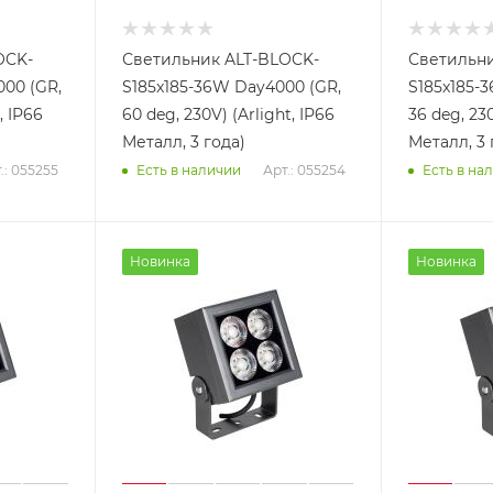
OCK-
Светильник ALT-BLOCK-
Светильни
00 (GR,
S185x185-36W Day4000 (GR,
S185x185-
, IP66
60 deg, 230V) (Arlight, IP66
36 deg, 230
Металл, 3 года)
Металл, 3 
.: 055255
Арт.: 055254
Есть в наличии
Есть в на
Новинка
Новинка