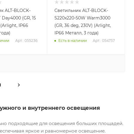
к ALT-BLOCK-
Светильник ALT-BLOCK-
 Day4000 (GR, 15
S220x220-50W Warm3000
(Arlight, IP66
(GR, 36 deg, 230V) (Arlight,
года)
IP66 Металл, 3 года)
Арт.: 055236
Арт.: 054757
личии
Есть в наличии
1
ужного и внутреннего освещения
льно подходящие для освещения больших площадей.
беспечивая яркое и равномерное освещение.