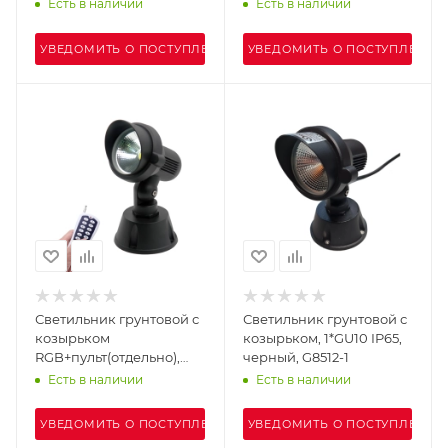
черный, G8512-3
Есть в наличии
Есть в наличии
УВЕДОМИТЬ О ПОСТУПЛЕНИИ
УВЕДОМИТЬ О ПОСТУПЛЕНИИ
Светильник грунтовой с
Светильник грунтовой с
козырьком
козырьком, 1*GU10 IP65,
RGB+пульт(отдельно),
черный, G8512-1
LED 12W RGB+RF IP65,
Есть в наличии
Есть в наличии
черный, G8512-2
УВЕДОМИТЬ О ПОСТУПЛЕНИИ
УВЕДОМИТЬ О ПОСТУПЛЕНИИ