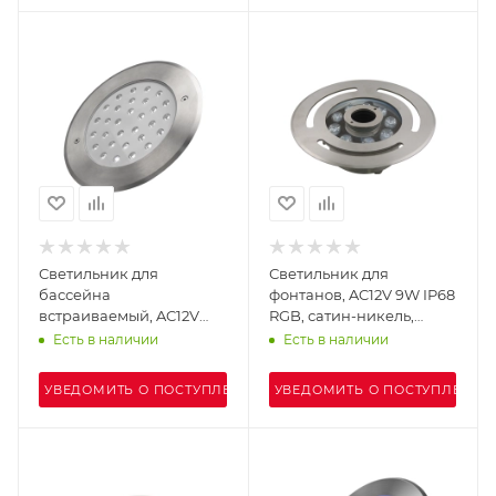
Светильник для
Светильник для
бассейна
фонтанов, AC12V 9W IP68
встраиваемый, AC12V
RGB, сатин-никель,
18W IP68 6000К, сатин-
UG8309-1
Есть в наличии
Есть в наличии
никель, UG1818-1
УВЕДОМИТЬ О ПОСТУПЛЕНИИ
УВЕДОМИТЬ О ПОСТУПЛЕНИИ