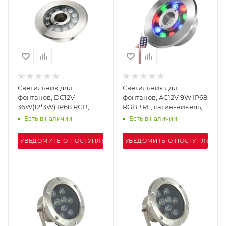
Светильник для
Светильник для
фонтанов, DC12V
фонтанов, AC12V 9W IP68
36W(12*3W) IP68 RGB,
RGB +RF, сатин-никель,
сатин-никель, UG8212-1
UG8209-1
Есть в наличии
Есть в наличии
УВЕДОМИТЬ О ПОСТУПЛЕНИИ
УВЕДОМИТЬ О ПОСТУПЛЕНИИ