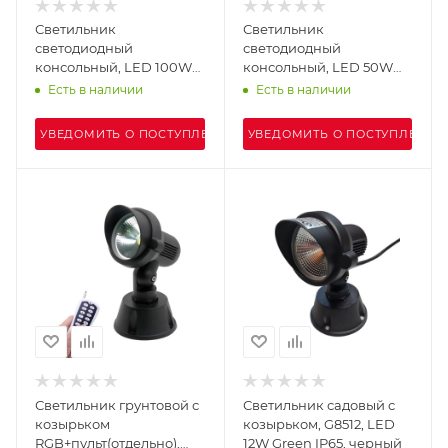
Светильник
Светильник
светодиодный
светодиодный
консольный, LED 100W
консольный, LED 50W
6000К IP66, темно
6000К IP66, темно
Есть в наличии
Есть в наличии
серый, G7203-2
серый, G7203-1
УВЕДОМИТЬ О ПОСТУПЛЕНИИ
УВЕДОМИТЬ О ПОСТУПЛЕНИИ
Светильник грунтовой с
Светильник садовый с
козырьком
козырьком, G8512, LED
RGB+пульт(отдельно),
12W Green IP65, черный