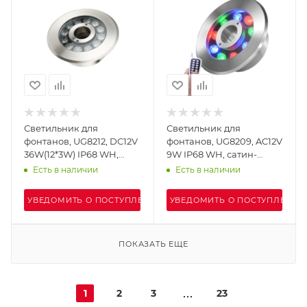
Светильник для
Светильник для
фонтанов, UG8212, DC12V
фонтанов, UG8209, AC12V
36W(12*3W) IP68 WH,
9W IP68 WH, сатин-
сатин-никель
никель
Есть в наличии
Есть в наличии
УВЕДОМИТЬ О ПОСТУПЛЕНИИ
УВЕДОМИТЬ О ПОСТУПЛЕНИИ
ПОКАЗАТЬ ЕЩЕ
1
2
3
23