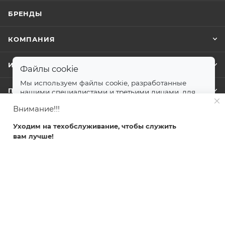
БРЕНДЫ
КОМПАНИЯ
ИНФОРМАЦИЯ
Файлы cookie
Мы используем файлы cookie, разработанные
ПОМОЩЬ
нашими специалистами и третьими лицами, для
анализа событий на нашем веб-сайте.
далее
Внимание!!!
Принимаю
Уходим на техобслуживание, чтобы служить
+7 499 372-04-62
вам лучше!
Главная
Каталог
Кабинет
Корзина
Избранные
zakaz@svetlovsem.ru
108811, г. Москва, Киевское шоссе,
22-й километр, вл4, блок Д,
подъезд 20, эт. 4, офис 401 комн. 6