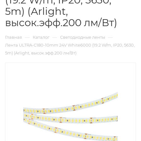
5m) (Arlight,
высок.эфф.200 лм/Вт)
—
—
—
Главная
Каталог
Светодиодные ленты
Лента ULTRA-C180-10mm 24V White6000 (19.2 W/m, IP20, 5630,
5m) (Arlight, высок.эфф.200 лм/Вт)