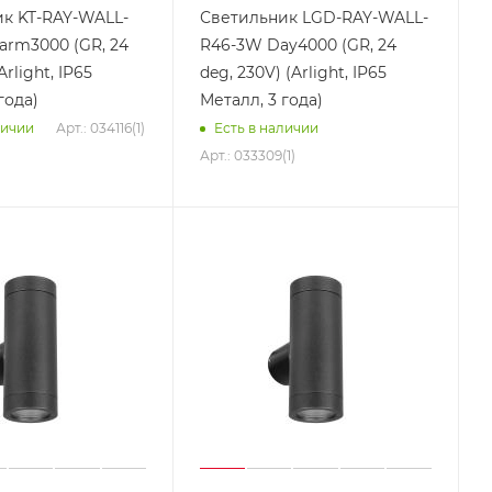
к KT-RAY-WALL-
Светильник LGD-RAY-WALL-
rm3000 (GR, 24
R46-3W Day4000 (GR, 24
Arlight, IP65
deg, 230V) (Arlight, IP65
года)
Металл, 3 года)
Арт.: 034116(1)
личии
Есть в наличии
Арт.: 033309(1)