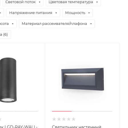
Световой поток
Цветовая температура
Напряжение питания
Мощность
сота
Материал рассеивателя/плафона
а (
6
)
ик LGD-RAY-WALL-
Светильник наcтенный