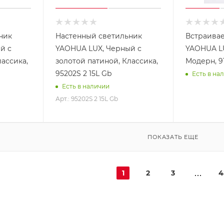
ник
Настенный светильник
Встраива
й с
YAOHUA LUX, Черный с
YAOHUA LU
лассика,
золотой патиной, Классика,
Модерн, 9
95202S 2 15L Gb
Есть в на
Есть в наличии
Арт.: 95202S 2 15L Gb
ПОКАЗАТЬ ЕЩЕ
1
2
3
4