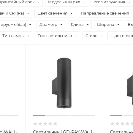
арантийный срок
Модельный ряд
Угол излучения
ачи CRI (Ra)
Цвет свечения
Направление свечения
ируемый(ая)
Диаметр
Длина
Ширина
Вы
Тип лампы
Тип светильника
Стиль
Цвет стекл
Y-WALL-
Светильник LGD-RAY-WALL-
Светильн