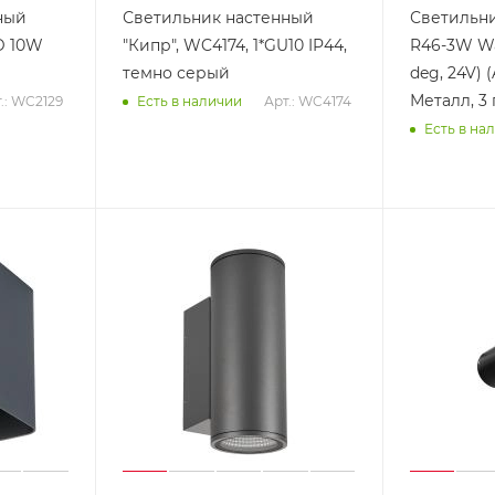
ный
Светильник наcтенный
Светильни
D 10W
"Кипр", WC4174, 1*GU10 IP44,
R46-3W Wa
темно серый
deg, 24V) (
Металл, 3 
.: WC2129
Арт.: WC4174
Есть в наличии
Есть в на