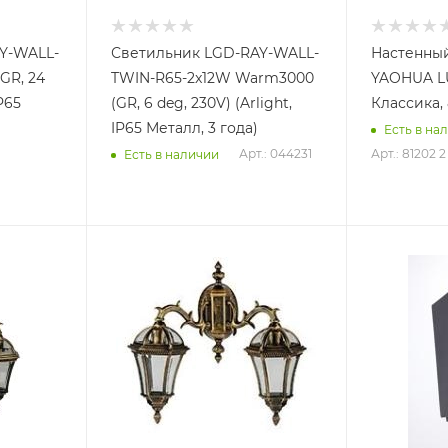
Y-WALL-
Светильник LGD-RAY-WALL-
Настенны
GR, 24
TWIN-R65-2x12W Warm3000
YAOHUA LU
IP65
(GR, 6 deg, 230V) (Arlight,
Классика, 
IP65 Металл, 3 года)
Есть в на
Арт.: 044231
Арт.: 81202 2
Есть в наличии