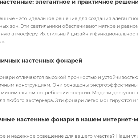
настенные: элегантное и практичное решен
нные - это идеальное решение для создания элегантно
дных зон. Эти светильники обеспечивают мягкое и равн
ютную атмосферу. Их стильный дизайн и функциональнос
в.
личных настенных фонарей
онари отличаются высокой прочностью и устойчивость
ичным конструкциям. Они оснащены энергоэффективны
минимальном потреблении энергии. Модели доступны в р
я любого экстерьера. Эти фонари легко монтируются и
чные настенные фонари в нашем интернет-м
ное и надежное освещение для вашего участка? Наши у