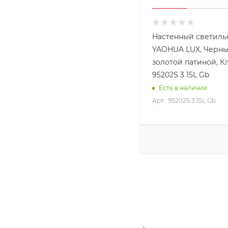
Настенный светиль
YAOHUA LUX, Черны
золотой патиной, К
95202S 3 15L Gb
Есть в наличии
Арт.: 95202S 3 15L Gb