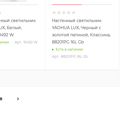
емый светильник
Настенный светильник
X, Белый,
YAOHUA LUX, Черный с
1492 W
золотой патиной, Классика,
88201PG 16L Gb
Арт.: 91492 W
личии
Есть в наличии
Арт.: 88201PG 16L Gb
8