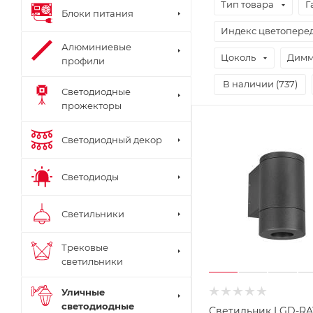
Тип товара
Г
Блоки питания
Индекс цветоперед
Алюминиевые
Цоколь
Димм
профили
В наличии (
737
)
Светодиодные
прожекторы
Светодиодный декор
Светодиоды
Светильники
Трековые
светильники
Уличные
светодиодные
Светильник LGD-RA