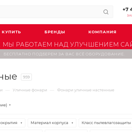
+7 
ЗА
 КУПИТЬ
БРЕНДЫ
КОМПАНИЯ
 МЫ РАБОТАЕМ НАД УЛУЧШЕНИЕМ САЙТ
БЕСПЛАТНО ПОДБЕРЕМ ЗА ВАС ВСЁ ОБОРУДОВАНИЕ.
ные
959
—
—
ки
Уличные фонари
Фонари уличные настенные
ние)
покрытия
Материал корпуса
Класс пылевлагозащиты