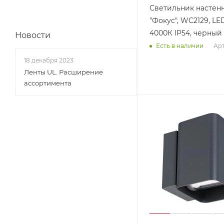
Светильник наcтен
"Фокус", WC2129, LE
4000К IP54, черный
Новости
Арт
Есть в наличии
18 декабря 2023
Ленты UL. Расширение
ассортимента