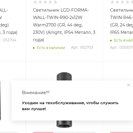
LL-
Светильник LGD-FORMA-
Светильн
W
WALL-TWIN-R90-2x12W
TWIN-R46
deg)
Warm2700 (GR, 44 deg,
(GR, 24 deg
, 3 года)
230V) (Arlight, IP54 Металл, 3
IP65 Метал
года)
.: 052704
Есть в на
Арт.: 052703
Арт.: 033307(
Есть в наличии
Внимание!!!
Уходим на техобслуживание, чтобы служить
вам лучше!