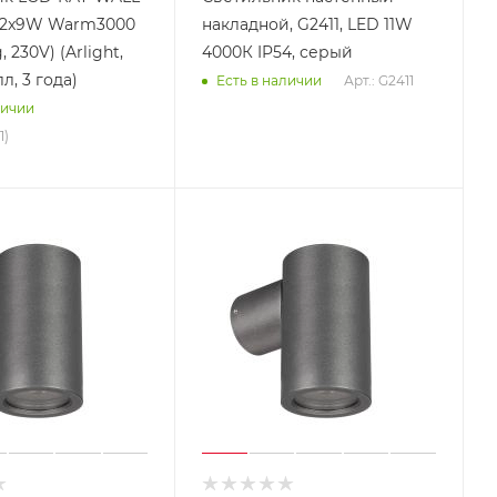
-2x9W Warm3000
накладной, G2411, LED 11W
, 230V) (Arlight,
4000К IP54, серый
л, 3 года)
Арт.: G2411
Есть в наличии
личии
1)