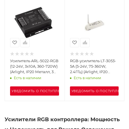
Усилитель ARL-5022-RGB
RGB-усилитель LT-3053-
(12-24V, 3x10A, 360-720W)
5A (5-24V, 75-360W,
(Arlight, IP20 Металл, 3
2.4ГГц) (Arlight, IP20
года)
Пластик, 1 год)
Есть в наличии
Есть в наличии
УВЕДОМИТЬ О ПОСТУПЛЕНИИ
УВЕДОМИТЬ О ПОСТУПЛЕНИИ
Усилители RGB контроллера: Мощность