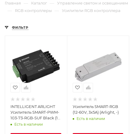
—
—
Главная
Каталог
Управление светом и освещением
—
—
RGB контроллеры
Усилители RGB контроллера
ФИЛЬТР
INTELLIGENT ARLIGHT
Усилитель SMART-RGB
Усилитель SMART-PWM-
(12-60V, 3x5A) (Arlight, -)
103-73-RGB-SUF Black (12-
Есть в наличии
36V, 3x10A) (IARL, IP20
Есть в наличии
Металл, 5 лет)