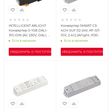
INTELLIGENT ARLIGHT
Конвертер SMART-C3-
Конвертер 0-10В DALI-
4CH-SUF (12-24V, RF-0/1-
310-DIN (AC 230V, DALI, 0-
10V, 2.4G) (Arlight, IP20
10) (IARL, -)
Пластик, 5 лет)
Есть в наличии
Есть в наличии
УВЕДОМИТЬ О ПОСТУПЛЕНИИ
УВЕДОМИТЬ О ПОСТУПЛЕНИИ