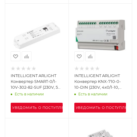
INTELLIGENT ARLIGHT
INTELLIGENT ARLIGHT
Конвертер SMART-0/1-
Конвертер KNX-710-0-
10V-302-82-SUF (230V, 5A,
10-DIN (230V, 4x0/1-10,
DALI) (IARL, IP20
4x16A) (IARL, Пластик)
Есть в наличии
Есть в наличии
Пластик, 5 лет)
УВЕДОМИТЬ О ПОСТУПЛЕНИИ
УВЕДОМИТЬ О ПОСТУПЛЕНИИ