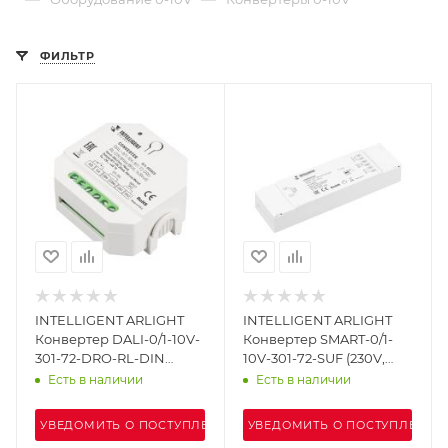
ФИЛЬТР
INTELLIGENT ARLIGHT
INTELLIGENT ARLIGHT
Конвертер DALI-0/1-10V-
Конвертер SMART-0/1-
301-72-DRO-RL-DIN
10V-301-72-SUF (230V,
White (BUS, 1x20mA)
10A, DALI) (IARL, IP20
Есть в наличии
Есть в наличии
(IARL, IP20 Пластик, 5
Пластик, 5 лет)
лет)
УВЕДОМИТЬ О ПОСТУПЛЕНИИ
УВЕДОМИТЬ О ПОСТУПЛЕНИИ