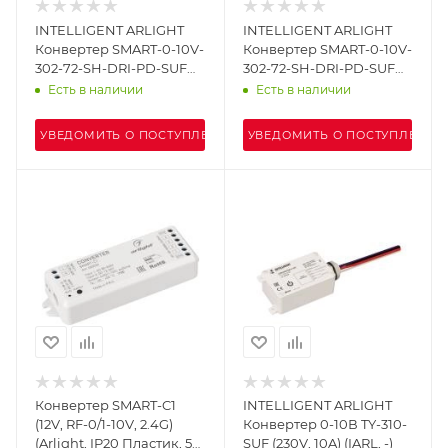
INTELLIGENT ARLIGHT
INTELLIGENT ARLIGHT
Конвертер SMART-0-10V-
Конвертер SMART-0-10V-
302-72-SH-DRI-PD-SUF
302-72-SH-DRI-PD-SUF
(230V, 2x20mA, TUYA Wi-
(230V, 2x20mA, 2.4G)
Есть в наличии
Есть в наличии
Fi, 2.4G) (IARL, IP20
(IARL, IP20 Пластик, 5
Пластик, 5 лет)
лет)
УВЕДОМИТЬ О ПОСТУПЛЕНИИ
УВЕДОМИТЬ О ПОСТУПЛЕНИИ
Конвертер SMART-C1
INTELLIGENT ARLIGHT
(12V, RF-0/1-10V, 2.4G)
Конвертер 0-10В TY-310-
(Arlight, IP20 Пластик, 5
SUF (230V, 10A) (IARL, -)