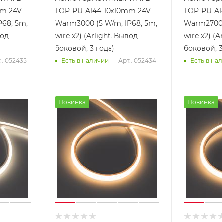
mm 24V
TOP-PU-A144-10x10mm 24V
TOP-PU-A1
P68, 5m,
Warm3000 (5 W/m, IP68, 5m,
Warm2700 
вод
wire x2) (Arlight, Вывод
wire x2) (A
боковой, 3 года)
боковой, 3
.: 052435
Арт.: 052434
Есть в наличии
Есть в на
Новинка
Новинка