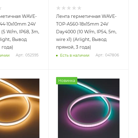
метичная WAVE-
Лента герметичная WAVE-
44-10x10mm 24V
TOP-A560-18x15mm 24V
(5 W/m, IP68, 3m,
Day4000 (10 W/m, IP54, 5m,
rlight, Вывод
wire x1) (Arlight, Вывод
 года)
прямой, 3 года)
Арт.: 052595
Арт.: 047806
личии
Есть в наличии
Новинка