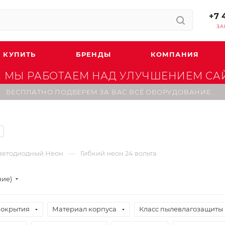
+7 
ЗА
 КУПИТЬ
БРЕНДЫ
КОМПАНИЯ
 МЫ РАБОТАЕМ НАД УЛУЧШЕНИЕМ САЙТ
БЕСПЛАТНО ПОДБЕРЕМ ЗА ВАС ВСЁ ОБОРУДОВАНИЕ.
4
—
ветодиодный Неон
Гибкий неон 24 вольта
ние)
покрытия
Материал корпуса
Класс пылевлагозащиты