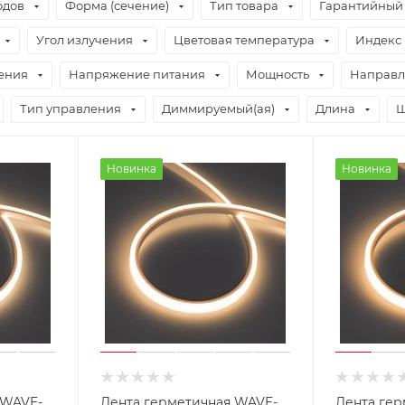
одов
Форма (сечение)
Тип товара
Гарантийный
Угол излучения
Цветовая температура
Индекс 
ения
Напряжение питания
Мощность
Направл
Тип управления
Диммируемый(ая)
Длина
Ш
Новинка
Новинка
 WAVE-
Лента герметичная WAVE-
Лента гер