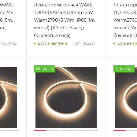
 WAVE-
Лента герметичная WAVE-
Лента гер
mm 24V
TOP-PU-A144-10x10mm 24V
TOP-PU-A1
8, 5m,
Warm2700 (5 W/m, IP68, 1m,
Warm2700 
вод
wire x1) (Arlight, Вывод
wire x1) (A
боковой, 3 года)
боковой, 3
.: 050423
Арт.: 052637
Есть в наличии
Есть в на
Новинка
Новинка