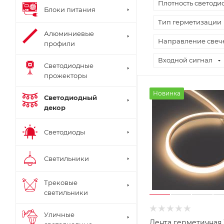
Плотность светоди
Блоки питания
Тип герметизации
Алюминиевые
Направление свеч
профили
Входной сигнал
Светодиодные
прожекторы
Новинка
Светодиодный
декор
Светодиоды
Светильники
Трековые
светильники
Уличные
Лента герметичная