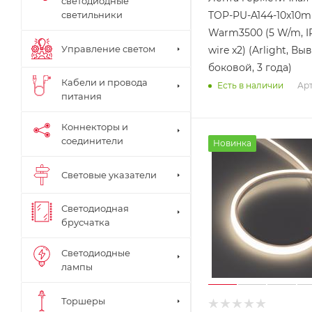
светодиодные
TOP-PU-A144-10x10
светильники
Warm3500 (5 W/m, I
Управление светом
wire x2) (Arlight, Вы
боковой, 3 года)
Кабели и провода
Арт
Есть в наличии
питания
Коннекторы и
соединители
Новинка
Световые указатели
Светодиодная
брусчатка
Светодиодные
лампы
Торшеры