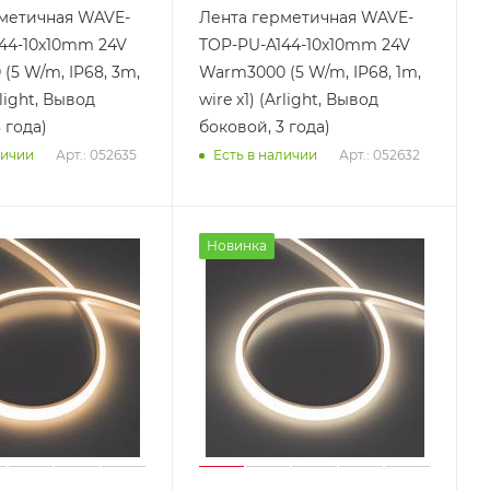
метичная WAVE-
Лента герметичная WAVE-
44-10x10mm 24V
TOP-PU-A144-10x10mm 24V
(5 W/m, IP68, 3m,
Warm3000 (5 W/m, IP68, 1m,
rlight, Вывод
wire x1) (Arlight, Вывод
 года)
боковой, 3 года)
Арт.: 052635
Арт.: 052632
личии
Есть в наличии
Новинка