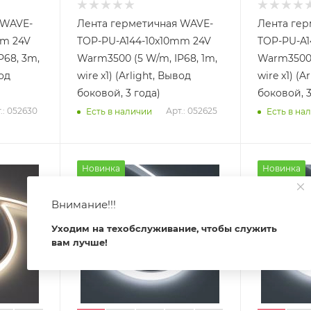
 WAVE-
Лента герметичная WAVE-
Лента гер
mm 24V
TOP-PU-A144-10x10mm 24V
TOP-PU-A1
P68, 3m,
Warm3500 (5 W/m, IP68, 1m,
Warm3500 
вод
wire x1) (Arlight, Вывод
wire x1) (A
боковой, 3 года)
боковой, 3
.: 052630
Арт.: 052625
Есть в наличии
Есть в на
Новинка
Новинка
Внимание!!!
Уходим на техобслуживание, чтобы служить
вам лучше!