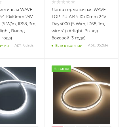
метичная WAVE-
Лента герметичная WAVE-
44-10x10mm 24V
TOP-PU-A144-10x10mm 24V
(5 W/m, IP68, 3m,
Day4000 (5 W/m, IP68, 1m,
rlight, Вывод
wire x1) (Arlight, Вывод
 года)
боковой, 3 года)
Арт.: 052621
Арт.: 052614
личии
Есть в наличии
Новинка