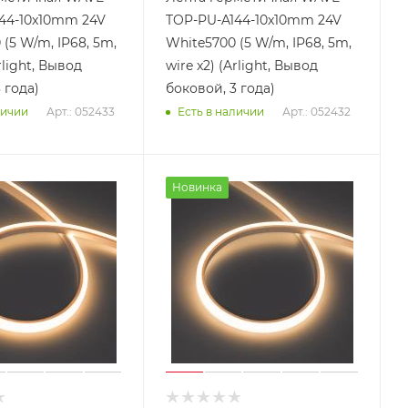
44-10x10mm 24V
TOP-PU-A144-10x10mm 24V
(5 W/m, IP68, 5m,
White5700 (5 W/m, IP68, 5m,
rlight, Вывод
wire x2) (Arlight, Вывод
 года)
боковой, 3 года)
Арт.: 052433
Арт.: 052432
личии
Есть в наличии
Новинка