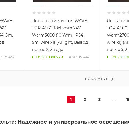
 WAVE-
Лента герметичная WAVE-
Лента гер
24V
TOP-A560-18x15mm 24V
TOP-A560-
54, 5m,
Warm3000 (10 W/m, IP54,
Warm2700 
вод
5m, wire x1) (Arlight, Вывод
wire x1) (A
прямой, 3 года)
прямой, 3 
.: 051452
Арт.: 051447
Есть в наличии
Есть в на
ПОКАЗАТЬ ЕЩЕ
1
2
3
1
вольта: Надежное и универсальное освещени