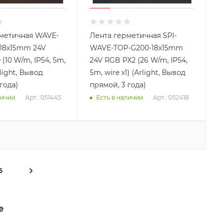
метичная WAVE-
Лента герметичная SPI-
18x15mm 24V
WAVE-TOP-G200-18x15mm
(10 W/m, IP54, 5m,
24V RGB PX2 (26 W/m, IP54,
rlight, Вывод
5m, wire x1) (Arlight, Вывод
года)
прямой, 3 года)
Арт.: 051445
Арт.: 052418
личии
Есть в наличии
6
е