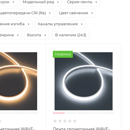
 срок
Модельный ряд
Серия ленты
цветопередачи CRI (Ra)
Цвет свечения
ение изгиба
Каналы управления
ирина
Высота
В наличии (
243
)
Новинка
метичная WAVE-
Лента герметичная WAVE-