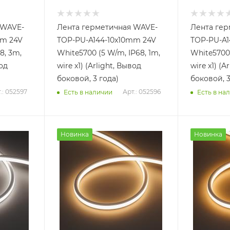
 WAVE-
Лента герметичная WAVE-
Лента гер
mm 24V
TOP-PU-A144-10x10mm 24V
TOP-PU-A1
8, 3m,
White5700 (5 W/m, IP68, 1m,
White5700 
вод
wire x1) (Arlight, Вывод
wire x1) (A
боковой, 3 года)
боковой, 3
.: 052597
Арт.: 052596
Есть в наличии
Есть в на
Новинка
Новинка