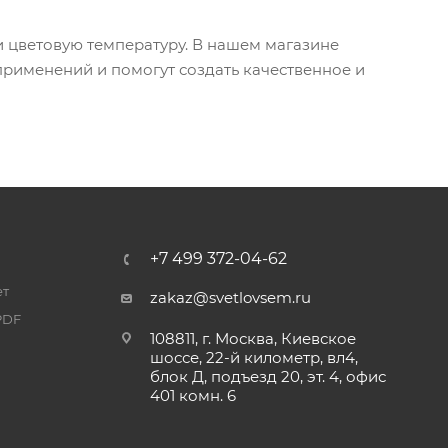
и цветовую температуру. В нашем магазине
применений и помогут создать качественное и
+7 499 372-04-62
ет
zakaz@svetlovsem.ru
PDF
108811, г. Москва, Киевское
шоссе, 22-й километр, вл4,
блок Д, подъезд 20, эт. 4, офис
401 комн. 6