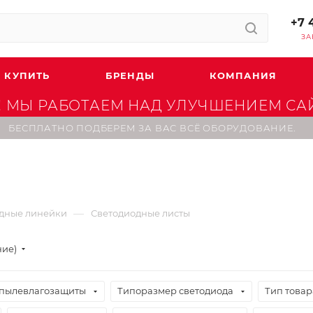
+7 
ЗА
 КУПИТЬ
БРЕНДЫ
КОМПАНИЯ
 МЫ РАБОТАЕМ НАД УЛУЧШЕНИЕМ САЙТ
БЕСПЛАТНО ПОДБЕРЕМ ЗА ВАС ВСЁ ОБОРУДОВАНИЕ.
—
дные линейки
Светодиодные листы
ние)
 пылевлагозащиты
Типоразмер светодиода
Тип товар