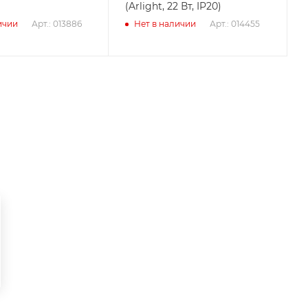
(Arlight, 22 Вт, IP20)
Арт.: 013886
Арт.: 014455
ичии
Нет в наличии