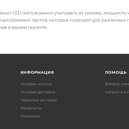
ных LED листов важно учитывать их размер, мощность 
ассортимент листов, которые подходят для различных 
ие в вашем проекте.
ИНФОРМАЦИЯ
ПОМОЩЬ
Условия оплаты
Вопрос-отв
Условия доставки
Каталоги в 
Гарантия на товар
Реквизиты
Политика