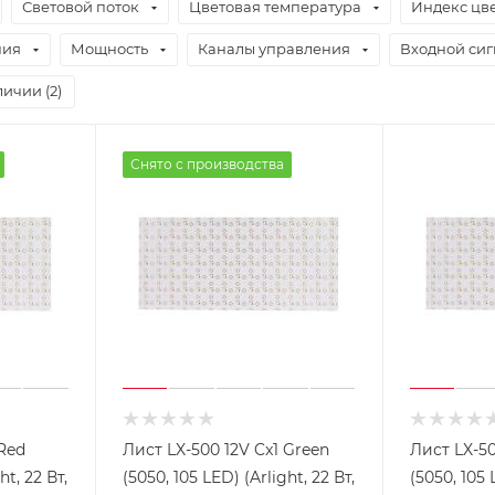
Световой поток
Цветовая температура
Индекс цве
ния
Мощность
Каналы управления
Входной сиг
личии (
2
)
Снято с производства
 Red
Лист LX-500 12V Cx1 Green
Лист LX-50
ht, 22 Вт,
(5050, 105 LED) (Arlight, 22 Вт,
(5050, 105 