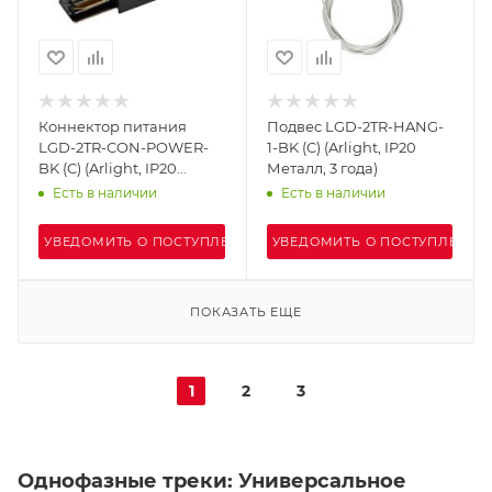
Коннектор питания
Подвес LGD-2TR-HANG-
LGD-2TR-CON-POWER-
1-BK (C) (Arlight, IP20
BK (C) (Arlight, IP20
Металл, 3 года)
Пластик, 3 года)
Есть в наличии
Есть в наличии
УВЕДОМИТЬ О ПОСТУПЛЕНИИ
УВЕДОМИТЬ О ПОСТУПЛЕНИИ
ПОКАЗАТЬ ЕЩЕ
1
2
3
Однофазные треки: Универсальное