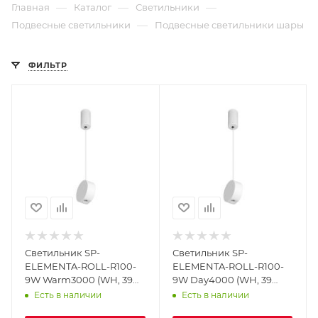
—
—
—
Главная
Каталог
Светильники
—
Подвесные светильники
Подвесные светильники шары
ФИЛЬТР
Светильник SP-
Светильник SP-
ELEMENTA-ROLL-R100-
ELEMENTA-ROLL-R100-
9W Warm3000 (WH, 39
9W Day4000 (WH, 39
deg, 230V) (Arlight, IP40
deg, 230V) (Arlight, IP40
Есть в наличии
Есть в наличии
Металл, 3 года)
Металл, 3 года)