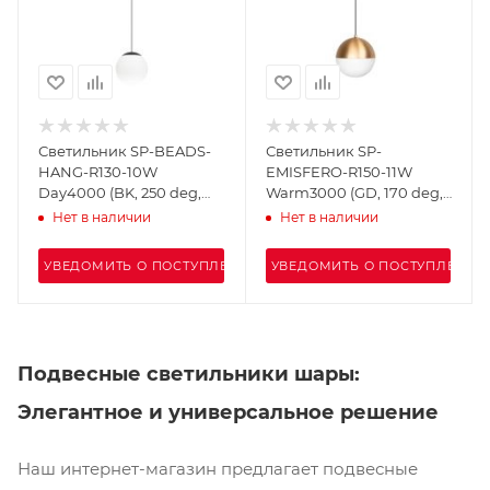
Светильник SP-BEADS-
Светильник SP-
HANG-R130-10W
EMISFERO-R150-11W
Day4000 (BK, 250 deg,
Warm3000 (GD, 170 deg,
230V) (Arlight, IP20
230V) (Arlight, IP20
Нет в наличии
Нет в наличии
Металл, 5 лет)
Металл, 3 года)
УВЕДОМИТЬ О ПОСТУПЛЕНИИ
УВЕДОМИТЬ О ПОСТУПЛЕНИИ
Подвесные светильники шары:
Элегантное и универсальное решение
Наш интернет-магазин предлагает подвесные