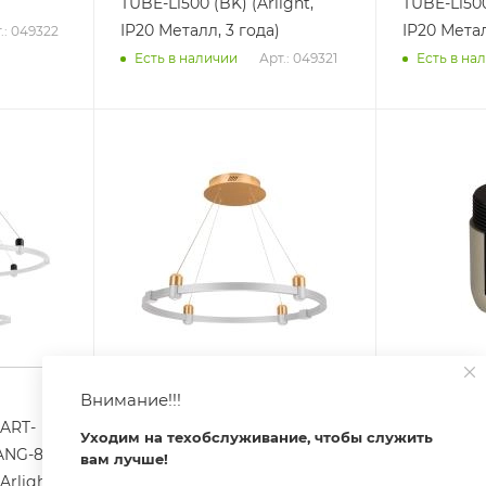
TUBE-L1500 (BK) (Arlight,
TUBE-L1500
IP20 Металл, 3 года)
IP20 Метал
.: 049322
Арт.: 049321
Есть в наличии
Есть в на
Внимание!!!
ART-
Подвес с питанием ART-
Держатель
Уходим на техобслуживание, чтобы служить
ANG-8A-
APRIORI-CANOPY-HANG-4A-
APRIORI-
вам лучше!
rlight,
L5000-POWER (GD) (Arlight,
(OG) (Arlig