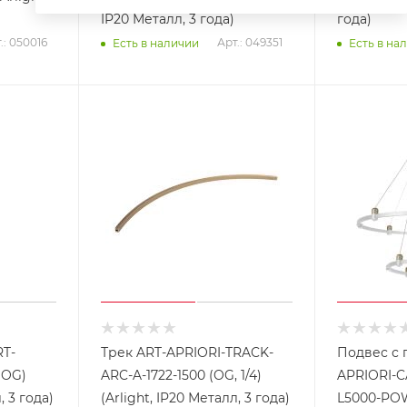
IP20 Металл, 3 года)
года)
.: 050016
Арт.: 049351
Есть в наличии
Есть в на
RT-
Трек ART-APRIORI-TRACK-
Подвес с 
(OG)
ARC-A-1722-1500 (OG, 1/4)
APRIORI-
, 3 года)
(Arlight, IP20 Металл, 3 года)
L5000-POW