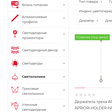
Тип товара
Г
Блоки питания
Индекс цветоперед
Алюминиевые
Диаметр
Дли
профили
Светодиодные
Новинка (под заказ)
прожекторы
Светодиодный декор
Светодиоды
Светильники
Трековые
светильники
Держатель трека A
Уличные
APRIORI-HOLDER-H
светодиодные