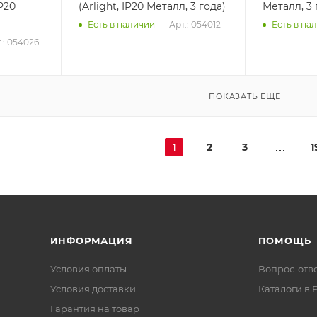
IP20
(Arlight, IP20 Металл, 3 года)
Металл, 3 
Арт.: 054012
Есть в наличии
Есть в на
.: 054026
ПОКАЗАТЬ ЕЩЕ
1
2
3
1
ИНФОРМАЦИЯ
ПОМОЩЬ
Условия оплаты
Вопрос-отв
Условия доставки
Каталоги в 
Гарантия на товар