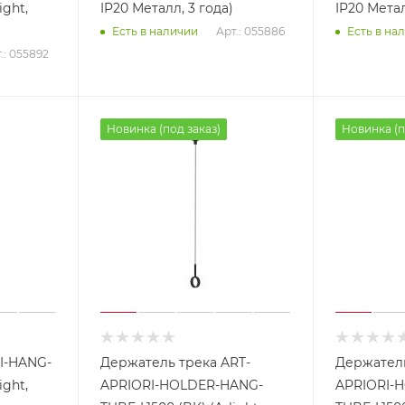
ight,
IP20 Металл, 3 года)
IP20 Метал
Арт.: 055886
Есть в наличии
Есть в на
.: 055892
Новинка (под заказ)
Новинка (п
I-HANG-
Держатель трека ART-
Держатель
ight,
APRIORI-HOLDER-HANG-
APRIORI-