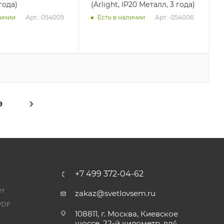
года)
(Arlight, IP20 Металл, 3 года)
Арт.: 054009
Арт.: 054006
личии
Есть в наличии
9
+7 499 372-04-62
ет
zakaz@svetlovsem.ru
PDF
108811, г. Москва, Киевское
шоссе, 22-й километр, вл4,