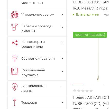
TUBE-L1500 (OG) (Arl
светильники
IP20 Металл, 3 года)
Управление светом
Арт
Есть в наличии
Кабели и провода
питания
Новинка (под заказ)
Коннекторы и
соединители
Световые указатели
Светодиодная
брусчатка
Светодиодные
лампы
Подвес ART-APRIOR
Торшеры
TUBE-L1500 (GD) (Arl