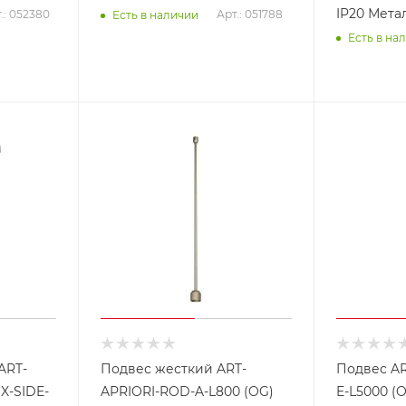
IP20 Метал
.: 052380
Арт.: 051788
Есть в наличии
Есть в на
ART-
Подвес жесткий ART-
Подвес AR
X-SIDE-
APRIORI-ROD-A-L800 (OG)
E-L5000 (OG