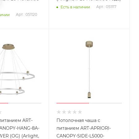
Арт.: 051117
Есть в наличии
Арт.: 051120
личии
питанием ART-
Потолочная чаша с
CANOPY-HANG-8A-
питанием ART-APRIORI-
ER (OG) (Arlight,
CANOPY-SIDE-L5000-