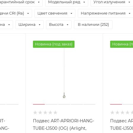
арантийный срок
Модельный ряд
Угол излучения
ачи CRI (Ra)
Цвет свечения
Напряжение питания
на
Ширина
Высота
В наличии (
252
)
Новинка (под заказ)
Новинка (п
RT-
Подвес ART-APRIORI-HANG-
Подвес AR
ANG-
TUBE-L1500 (OG) (Arlight,
TUBE-L1500