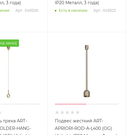
л, 3 года)
IP20 Металл, 3 года)
Арт.: 049326
Арт.: 049325
личии
Есть в наличии
од заказ)
 трека ART-
Подвес жесткий ART-
HOLDER-HANG-
APRIORI-ROD-A-L400 (OG)