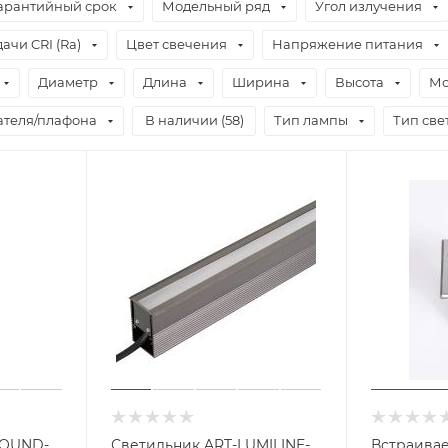
арантийный срок
Модельный ряд
Угол излучения
ачи CRI (Ra)
Цвет свечения
Напряжение питания
Диаметр
Длина
Ширина
Высота
Мо
ателя/плафона
В наличии (
58
)
Тип лампы
Тип све
ROUND-
Светильник ART-LUMILINE-
Встраива