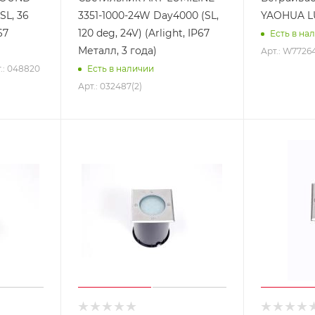
L, 36
3351-1000-24W Day4000 (SL,
YAOHUA L
67
120 deg, 24V) (Arlight, IP67
Есть в на
Металл, 3 года)
Арт.: W7726
.: 048820
Есть в наличии
Арт.: 032487(2)