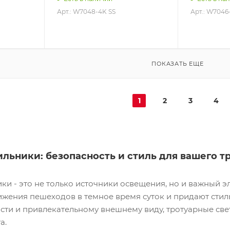
Арт.: W7048-4K SS
Арт.: W7046
ПОКАЗАТЬ ЕЩЕ
1
2
3
4
льники: безопасность и стиль для вашего т
ки - это не только источники освещения, но и важный 
жения пешеходов в темное время суток и придают стиль
сти и привлекательному внешнему виду, тротуарные све
а.