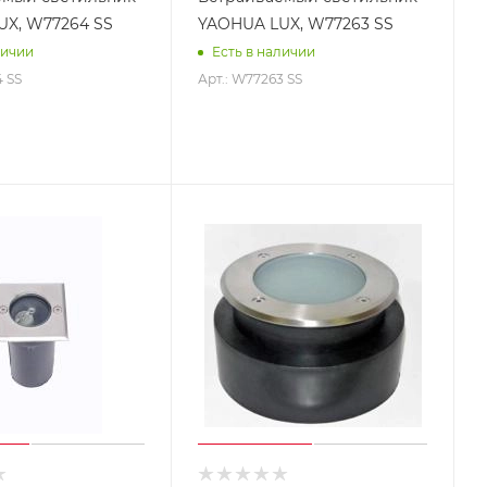
UX, W77264 SS
YAOHUA LUX, W77263 SS
личии
Есть в наличии
4 SS
Арт.: W77263 SS