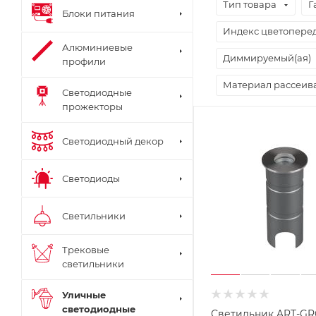
Тип товара
Г
Блоки питания
Индекс цветоперед
Алюминиевые
Диммируемый(ая)
профили
Материал рассеив
Светодиодные
прожекторы
Светодиодный декор
Светодиоды
Светильники
Трековые
светильники
Уличные
светодиодные
Светильник ART-G