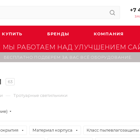
+7 
ЗА
 КУПИТЬ
БРЕНДЫ
КОМПАНИЯ
 МЫ РАБОТАЕМ НАД УЛУЧШЕНИЕМ САЙТ
БЕСПЛАТНО ПОДБЕРЕМ ЗА ВАС ВСЁ ОБОРУДОВАНИЕ.
и
63
—
ки
Тротуарные светильники
ние)
покрытия
Материал корпуса
Класс пылевлагозащиты