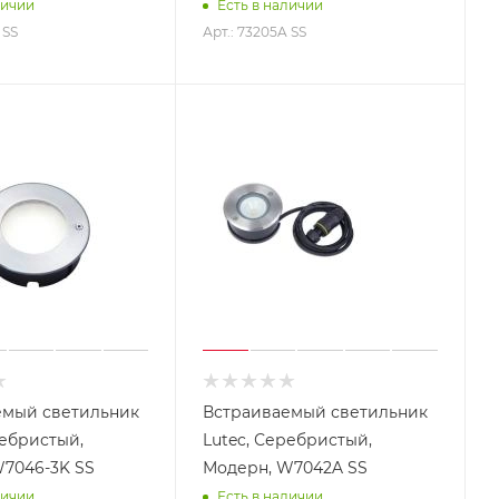
личии
Есть в наличии
 SS
Арт.: 73205A SS
емый светильник
Встраиваемый светильник
ребристый,
Lutec, Серебристый,
7046-3K SS
Модерн, W7042A SS
личии
Есть в наличии