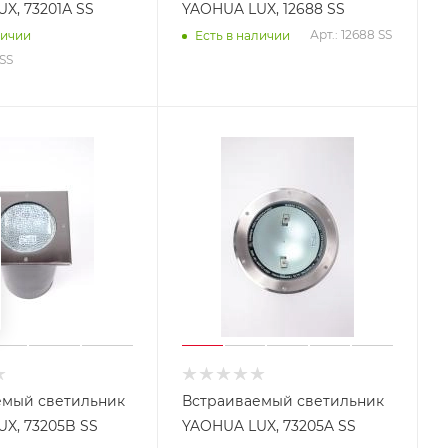
X, 73201А SS
YAOHUA LUX, 12688 SS
Арт.: 12688 SS
личии
Есть в наличии
 SS
емый светильник
Встраиваемый светильник
X, 73205B SS
YAOHUA LUX, 73205A SS