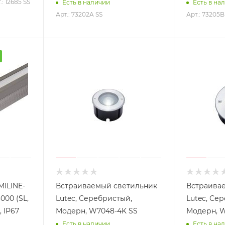
.: 12685 SS
Есть в наличии
Есть в на
Арт.: 73202A SS
Арт.: 73205B
MILINE-
Встраиваемый светильник
Встраива
000 (SL,
Lutec, Серебристый,
Lutec, Се
, IP67
Модерн, W7048-4K SS
Модерн, W
Есть в наличии
Есть в на