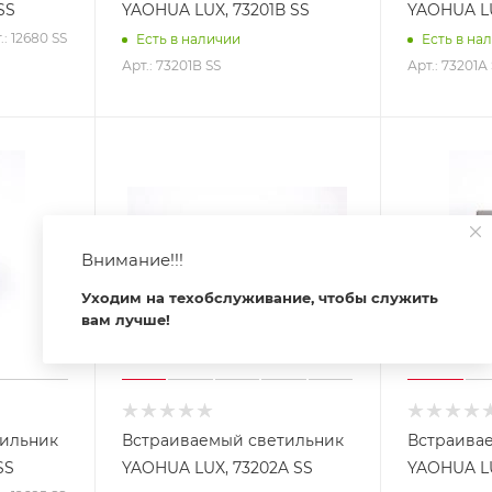
SS
YAOHUA LUX, 73201В SS
YAOHUA LU
.: 12680 SS
Есть в наличии
Есть в на
Арт.: 73201В SS
Арт.: 73201А
Внимание!!!
Уходим на техобслуживание, чтобы служить
вам лучше!
тильник
Встраиваемый светильник
Встраива
SS
YAOHUA LUX, 73202A SS
YAOHUA LU