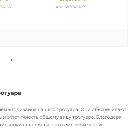
-3K SS
Арт.: W7042A SS
ротуара
элемент дизайна вашего тротуара. Они обеспечивают
 и эстетичность общему виду тротуара. Благодаря
тильники становятся неотъемлемой частью