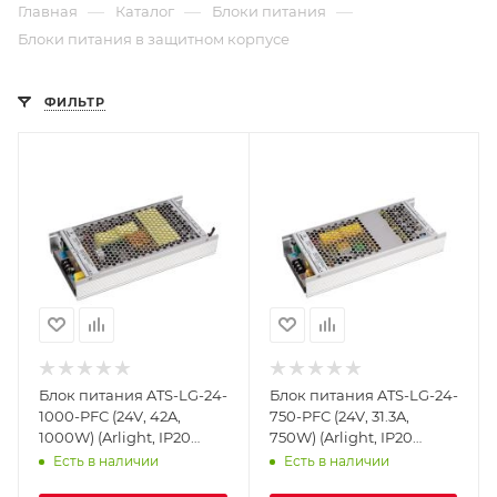
—
—
—
Главная
Каталог
Блоки питания
Блоки питания в защитном корпусе
ФИЛЬТР
Блок питания ATS-LG-24-
Блок питания ATS-LG-24-
1000-PFC (24V, 42A,
750-PFC (24V, 31.3A,
1000W) (Arlight, IP20
750W) (Arlight, IP20
Сетка, 5 лет)
Сетка, 5 лет)
Есть в наличии
Есть в наличии