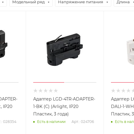
Модельный ряд
Напряжение питания
Длина
DAPTER-
Адаптер LGD-4TR-ADAPTER-
Адаптер 
t, IP20
1-BK (C) (Arlight, IP20
DALI-1-WH (
Пластик, 3 года)
Пластик, 3
.: 028354
Арт.: 024706
Есть в наличии
Есть в на