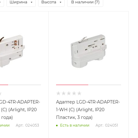
Ширина
Высота
В наличии (
7
)
LGD-4TR-ADAPTER-
Адаптер LGD-4TR-ADAPTER-
C) (Arlight, IP20
1-WH (C) (Arlight, IP20
 года)
Пластик, 3 года)
Арт.: 024053
Арт.: 024051
личии
Есть в наличии