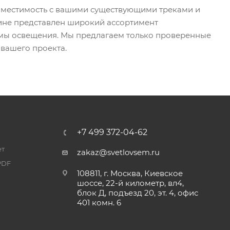
овместимость с вашими существующими треками и
зине представлен широкий ассортимент
емы освещения. Мы предлагаем только проверенные
 вашего проекта.
+7 499 372-04-62
ет
zakaz@svetlovsem.ru
PDF
108811, г. Москва, Киевское
шоссе, 22-й километр, вл4,
блок Д, подъезд 20, эт. 4, офис
401 комн. 6