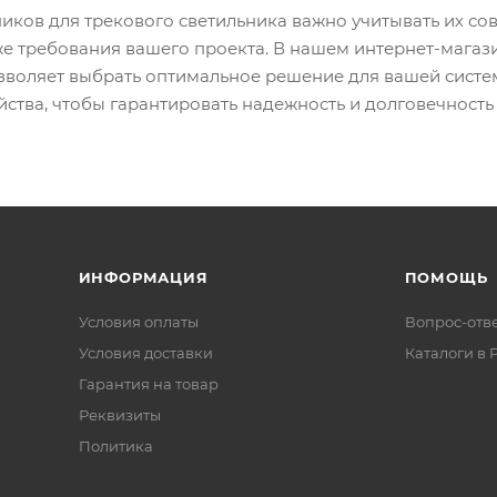
иков для трекового светильника важно учитывать их с
же требования вашего проекта. В нашем интернет-мага
озволяет выбрать оптимальное решение для вашей сист
йства, чтобы гарантировать надежность и долговечность
ИНФОРМАЦИЯ
ПОМОЩЬ
Условия оплаты
Вопрос-отв
Условия доставки
Каталоги в 
Гарантия на товар
Реквизиты
Политика