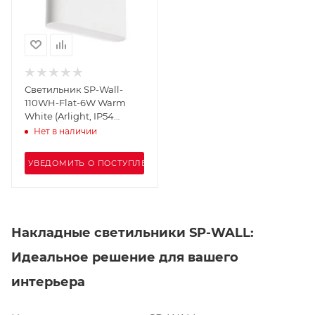
Светильник SP-Wall-
110WH-Flat-6W Warm
White (Arlight, IP54
Металл, 3 года)
Нет в наличии
УВЕДОМИТЬ О ПОСТУПЛЕНИИ
Накладные светильники SP-WALL:
Идеальное решение для вашего
интерьера