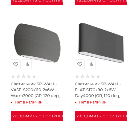
УВЕДОМИТЬ О ПОСТУПЛЕНИИ
УВЕДОМИТЬ О ПОСТУПЛЕНИИ
Светильник SP-WALL-
Светильник SP-WALL-
VASE-S200x110-2x6W
FLAT-S170x90-2x6W
Warm3000 (GR, 120 deg,
Day4000 (GR, 120 deg,
230V) (Arlight, IP54
230V) (Arlight, IP54
Нет в наличии
Нет в наличии
Металл, 3 года)
Металл, 3 года)
УВЕДОМИТЬ О ПОСТУПЛЕНИИ
УВЕДОМИТЬ О ПОСТУПЛЕНИИ