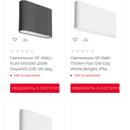
Светильник SP-WALL-
Светильник SP-Wall-
FLAT-S110x90-2x3W
170WH-Flat-12W Day
Day4000 (GR, 120 deg,
White (Arlight, IP54
230V) (Arlight, IP54
Металл, 3 года)
Нет в наличии
Нет в наличии
Металл, 3 года)
УВЕДОМИТЬ О ПОСТУПЛЕНИИ
УВЕДОМИТЬ О ПОСТУПЛЕНИИ