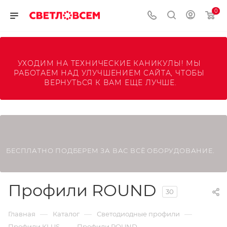
0
УХОДИМ НА ТЕХНИЧЕСКИЕ КАНИКУЛЫ! МЫ 
РАБОТАЕМ НАД УЛУЧШЕНИЕМ САЙТА, ЧТОБЫ 
ВЕРНУТЬСЯ К ВАМ ЕЩЕ ЛУЧШЕ.
БЕСПЛАТНО ПОДБЕРЕМ ЗА ВАС ВСЁ ОБОРУДОВАНИЕ.
Профили ROUND
30
—
—
—
Главная
Каталог
Светодиодные профили
—
Профили KLUS
Профили ROUND