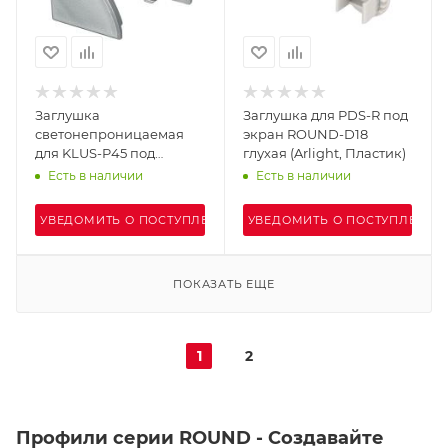
Заглушка
Заглушка для PDS-R под
светонепроницаемая
экран ROUND-D18
для KLUS-P45 под
глухая (Arlight, Пластик)
круглый экран ROUND
Есть в наличии
Есть в наличии
(Arlight, Пластик)
УВЕДОМИТЬ О ПОСТУПЛЕНИИ
УВЕДОМИТЬ О ПОСТУПЛЕНИИ
ПОКАЗАТЬ ЕЩЕ
1
2
Профили серии ROUND - Создавайте