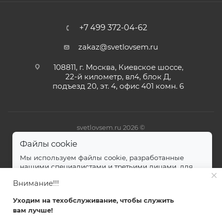
+7 499 372-04-62
zakaz@svetlovsem.ru
108811, г. Москва, Киевское шоссе,
22-й километр, вл4, блок Д,
подъезд 20, эт. 4, офис 401 комн. 6
svetlovsem.ru 2026 ©
Файлы cookie
Мы используем файлы cookie, разработанные
нашими специалистами и третьими лицами, для
анализа событий на нашем веб-сайте.
далее
Внимание!!!
Принимаю
Уходим на техобслуживание, чтобы служить
вам лучше!
Главная
Каталог
Кабинет
Корзина
Избранные