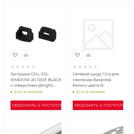
Заглушка СEIL-S12-
Сетевой шнур 1,5 м для
SHADOW-20-SIDE BLACK
гирлянды Бахрома
с отверстием (Arlight,
белого цвета N
Пластик)
Есть в наличии
Есть в наличии
УВЕДОМИТЬ О ПОСТУПЛЕНИИ
УВЕДОМИТЬ О ПОСТУПЛЕНИИ