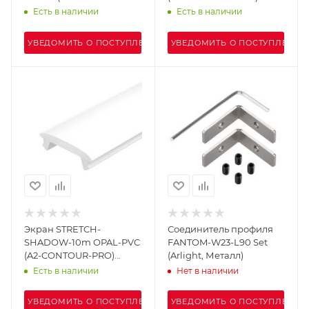
PRO) (Arlight, Алюминий)
(Arlight, Алюминий)
Есть в наличии
Есть в наличии
УВЕДОМИТЬ О ПОСТУПЛЕНИИ
УВЕДОМИТЬ О ПОСТУПЛЕНИИ
Экран STRETCH-
Соединитель профиля
SHADOW-10m OPAL-PVC
FANTOM-W23-L90 Set
(A2-CONTOUR-PRO)
(Arlight, Металл)
(Arlight, -)
Есть в наличии
Нет в наличии
УВЕДОМИТЬ О ПОСТУПЛЕНИИ
УВЕДОМИТЬ О ПОСТУПЛЕНИИ