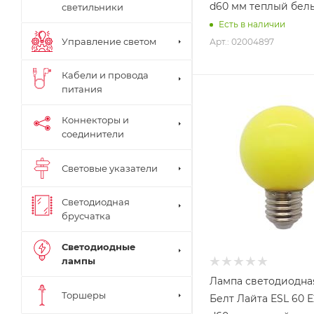
d60 мм теплый бел
светильники
Есть в наличии
Управление светом
Арт.: 02004897
Кабели и провода
питания
Коннекторы и
соединители
Световые указатели
Светодиодная
брусчатка
Светодиодные
лампы
Лампа светодиодна
Торшеры
Белт Лайта ESL 60 