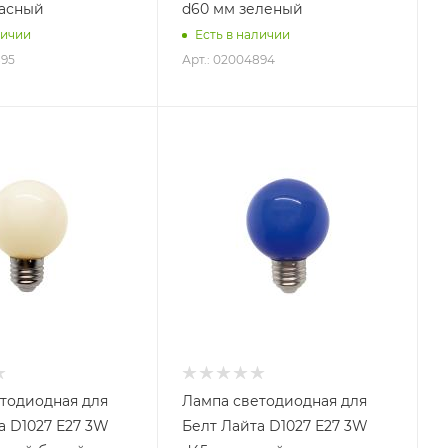
расный
d60 мм зеленый
личии
Есть в наличии
895
Арт.: 02004894
тодиодная для
Лампа светодиодная для
а D1027 Е27 3W
Белт Лайта D1027 Е27 3W