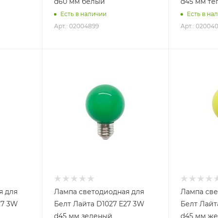
d60 мм белый
d45 мм те
Есть в наличии
Есть в на
Арт.: 02004899
Арт.: 020040
я для
Лампа светодиодная для
Лампа све
27 3W
Белт Лайта D1027 Е27 3W
Белт Лайт
d45 мм зеленый
d45 мм ж