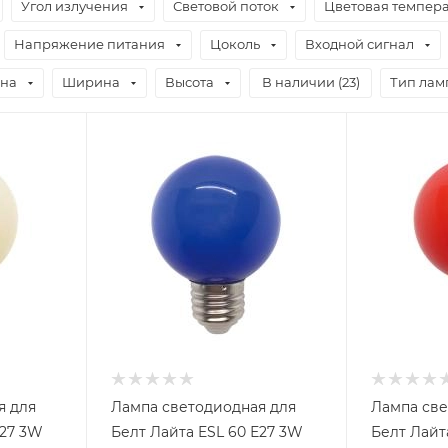
Угол излучения
Световой поток
Цветовая темпер
Напряжение питания
Цоколь
Входной сигнал
на
Ширина
Высота
В наличии (
23
)
Тип лам
я для
Лампа светодиодная для
Лампа све
Е27 3W
Белт Лайта ESL 60 Е27 3W
Белт Лайт