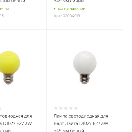
плый белый
d45 мм синий
личии
Есть в наличии
16
Арт.: 02004019
тодиодная для
Лампа светодиодная для
а D1027 Е27 3W
Белт Лайта D1027 Е27 3W
елтый
d45 мм белый