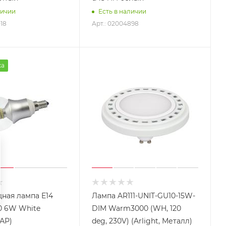
личии
Есть в наличии
18
Арт.: 02004898
жа
ная лампа E14
Лампа AR111-UNIT-GU10-15W-
0 6W White
DIM Warm3000 (WH, 120
ШАР)
deg, 230V) (Arlight, Металл)