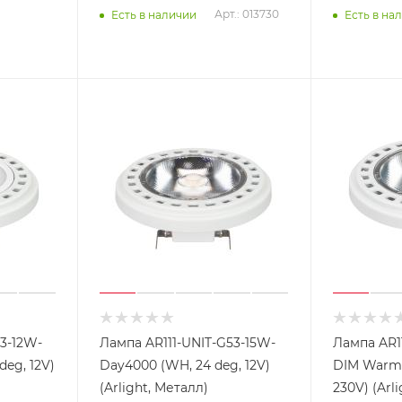
Арт.: 013730
Есть в наличии
Есть в на
3-12W-
Лампа AR111-UNIT-G53-15W-
Лампа AR1
eg, 12V)
Day4000 (WH, 24 deg, 12V)
DIM Warm3
(Arlight, Металл)
230V) (Arl