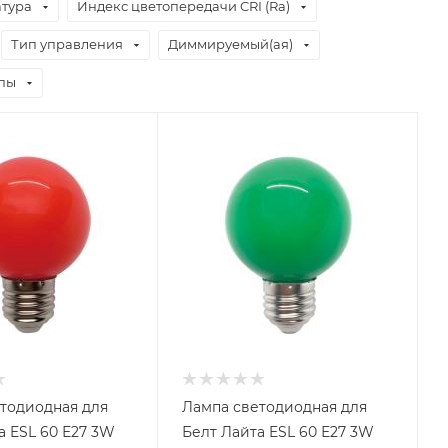
атура
Индекс цветопередачи CRI (Ra)
Тип управления
Диммируемый(ая)
пы
тодиодная для
Лампа светодиодная для
а ESL 60 Е27 3W
Белт Лайта ESL 60 Е27 3W