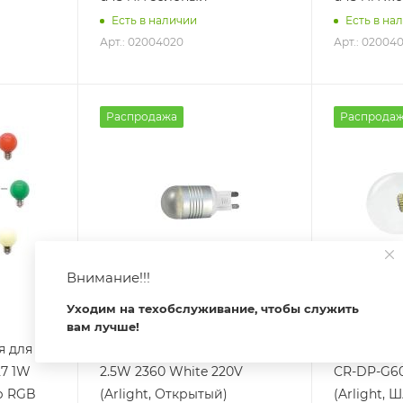
Есть в наличии
Есть в на
Арт.: 02004020
Арт.: 020040
Распродажа
Распрода
Внимание!!!
Уходим на техобслуживание, чтобы служить
вам лучше!
я для
Светодиодная лампа AR-G9
Светодиод
27 1W
2.5W 2360 White 220V
CR-DP-G6
р RGB
(Arlight, Открытый)
(Arlight, 