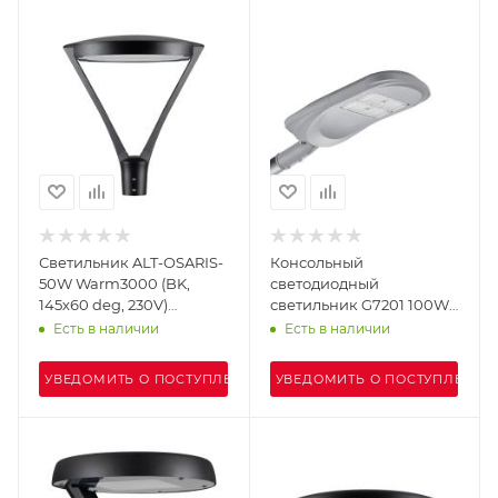
Светильник ALT-OSARIS-
Консольный
50W Warm3000 (BK,
светодиодный
145х60 deg, 230V)
светильник G7201 100W
(Arlight, IP65 Металл, 5
4000K
Есть в наличии
Есть в наличии
лет)
УВЕДОМИТЬ О ПОСТУПЛЕНИИ
УВЕДОМИТЬ О ПОСТУПЛЕНИИ