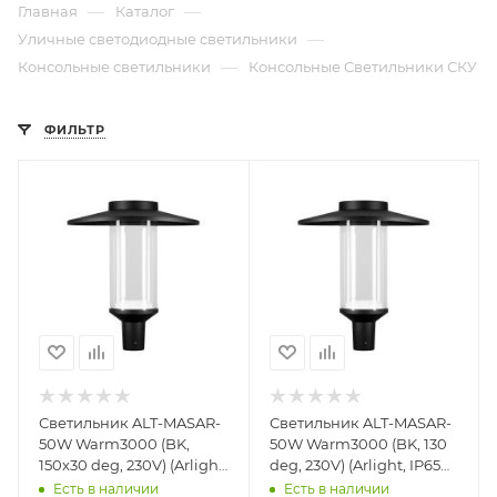
—
—
Главная
Каталог
—
Уличные светодиодные светильники
—
Консольные светильники
Консольные Светильники СКУ
ФИЛЬТР
Светильник ALT-MASAR-
Светильник ALT-MASAR-
50W Warm3000 (BK,
50W Warm3000 (BK, 130
150x30 deg, 230V) (Arlight,
deg, 230V) (Arlight, IP65
IP65 Металл, 5 лет)
Металл, 5 лет)
Есть в наличии
Есть в наличии