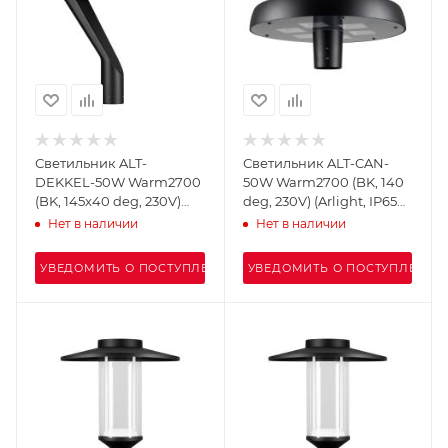
Светильник ALT-
Светильник ALT-CAN-
DEKKEL-50W Warm2700
50W Warm2700 (BK, 140
(BK, 145x40 deg, 230V)
deg, 230V) (Arlight, IP65
(Arlight, IP65 Металл, 5
Металл, 5 лет)
Нет в наличии
Нет в наличии
лет)
УВЕДОМИТЬ О ПОСТУПЛЕНИИ
УВЕДОМИТЬ О ПОСТУПЛЕНИИ