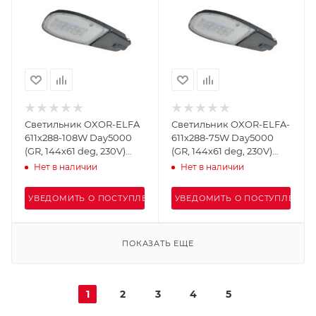
Светильник OXOR-ELFA
Светильник OXOR-ELFA-
611х288-108W Day5000
611х288-75W Day5000
(GR, 144x61 deg, 230V)
(GR, 144x61 deg, 230V)
IP65 (Arlight, -)
IP65 (Arlight, -)
Нет в наличии
Нет в наличии
УВЕДОМИТЬ О ПОСТУПЛЕНИИ
УВЕДОМИТЬ О ПОСТУПЛЕНИИ
ПОКАЗАТЬ ЕЩЕ
1
2
3
4
5