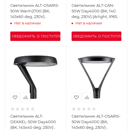
Светильник ALT-OSARIS-
Светильник ALT-CAN-
50W Warm2700 (BK,
50W Day4000 (BK, 140
145x60 deg, 230V)
deg, 230V) (Arlight, IP65
(Arlight, IP65 Металл, 5
Металл, 5 лет)
Нет в наличии
Нет в наличии
лет)
УВЕДОМИТЬ О ПОСТУПЛЕНИИ
УВЕДОМИТЬ О ПОСТУПЛЕНИИ
Светильник ALT-
Светильник ALT-OSARIS-
DEKKEL-50W Day4000
50W Day4000 (BK,
(BK, 145x40 deg, 230V)
145x60 deg, 230V)