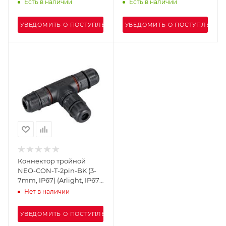
проводов (артикул WPT-
Есть в наличии
Есть в наличии
03)
УВЕДОМИТЬ О ПОСТУПЛЕНИИ
УВЕДОМИТЬ О ПОСТУПЛЕНИИ
Коннектор тройной
NEO-CON-T-2pin-BK (3-
7mm, IP67) (Arlight, IP67
Пластик, 3 года)
Нет в наличии
УВЕДОМИТЬ О ПОСТУПЛЕНИИ