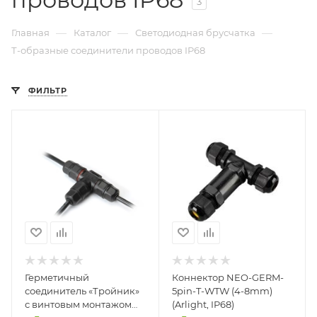
3
—
—
—
Главная
Каталог
Светодиодная брусчатка
Т-образные соединители проводов IP68
ФИЛЬТР
Герметичный
Коннектор NEO-GERM-
соединитель «Тройник»
5pin-T-WTW (4-8mm)
с винтовым монтажом
(Arlight, IP68)