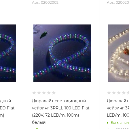
Арт.: 02002002
Арт.: 020020
одный
Дюралайт светодиодный
Дюралайт
ED Flat
чейзинг 3PRLL-100 LED Flat
чейзинг 3P
0m)
(220V, 72 LED/m, 100m)
LED/m, 10
белый
Есть в на