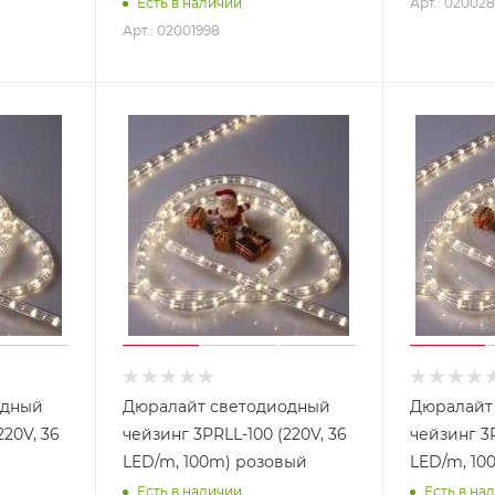
Арт.: 02002
Есть в наличии
Арт.: 02001998
одный
Дюралайт светодиодный
Дюралайт
220V, 36
чейзинг 3PRLL-100 (220V, 36
чейзинг 3P
LED/m, 100m) розовый
LED/m, 10
Есть в наличии
Есть в на