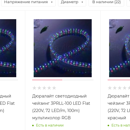
Напряжение питания
Диаметр
В наличии (
22
)
одный
Дюралайт светодиодный
Дюралайт
ED Flat
чейзинг 3PRLL-100 LED Flat
чейзинг 3P
0m)
(220V, 72 LED/m, 100m)
(220V, 72 
мультиколор RGB
красный
Есть в наличии
Есть в на