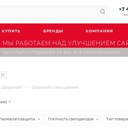
+7 
ЗА
 КУПИТЬ
БРЕНДЫ
КОМПАНИЯ
 МЫ РАБОТАЕМ НАД УЛУЧШЕНИЕМ САЙТ
БЕСПЛАТНО ПОДБЕРЕМ ЗА ВАС ВСЁ ОБОРУДОВАНИЕ.
22
—
 | Дюралайт
Дюралайт с мерцанием
ние)
 пылевлагозащиты
Плотность светодиодов
Тип товара