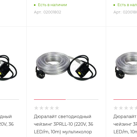
Есть в наличии
Есть в на
Арт.: 02001802
Арт.: 020018
одный
Дюралайт светодиодный
Дюралайт
20V, 36
чейзинг 3PRLL-10 (220V, 36
чейзинг 3P
LED/m, 10m) мультиколор
LED/m, 10