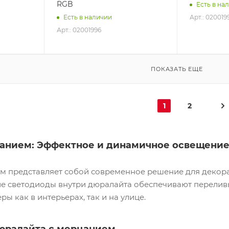
RGB
Есть в на
Арт.: 020019
Есть в наличии
Арт.: 02001996
ПОКАЗАТЬ ЕЩЕ
1
2
анием: Эффектное и динамичное освещени
м представляет собой современное решение для декора
 светодиоды внутри дюралайта обеспечивают переливы 
ы как в интерьерах, так и на улице.
юралайта с мерцанием