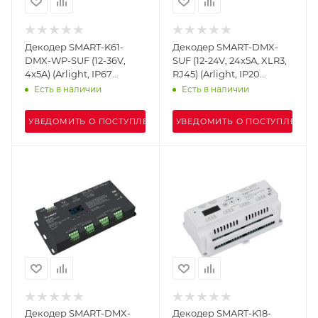
Декодер SMART-K61-
Декодер SMART-DMX-
DMX-WP-SUF (12-36V,
SUF (12-24V, 24x5A, XLR3,
4x5A) (Arlight, IP67
RJ45) (Arlight, IP20
Пластик, 5 лет)
Металл, 5 лет)
Есть в наличии
Есть в наличии
УВЕДОМИТЬ О ПОСТУПЛЕНИИ
УВЕДОМИТЬ О ПОСТУПЛЕНИИ
Декодер SMART-DMX-
Декодер SMART-K18-