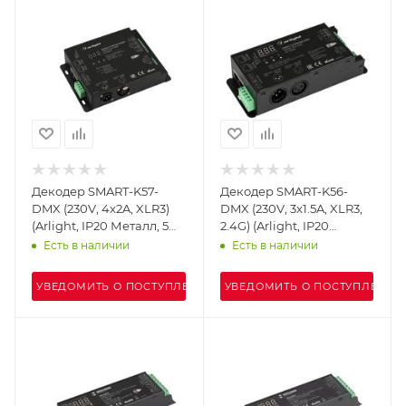
Декодер SMART-K57-
Декодер SMART-K56-
DMX (230V, 4x2A, XLR3)
DMX (230V, 3x1.5A, XLR3,
(Arlight, IP20 Металл, 5
2.4G) (Arlight, IP20
лет)
Металл, 5 лет)
Есть в наличии
Есть в наличии
УВЕДОМИТЬ О ПОСТУПЛЕНИИ
УВЕДОМИТЬ О ПОСТУПЛЕНИИ