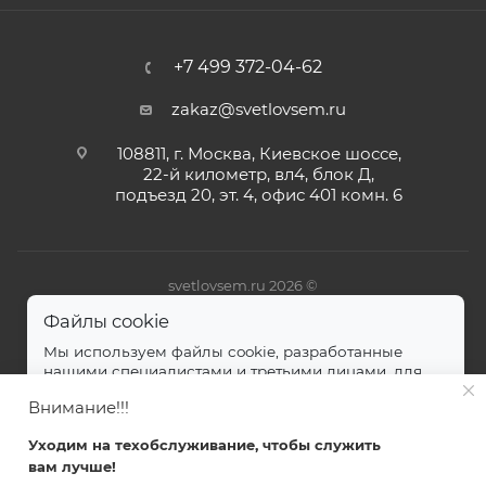
+7 499 372-04-62
zakaz@svetlovsem.ru
108811, г. Москва, Киевское шоссе,
22-й километр, вл4, блок Д,
подъезд 20, эт. 4, офис 401 комн. 6
svetlovsem.ru 2026 ©
Файлы cookie
Мы используем файлы cookie, разработанные
нашими специалистами и третьими лицами, для
анализа событий на нашем веб-сайте.
далее
Внимание!!!
Принимаю
Уходим на техобслуживание, чтобы служить
вам лучше!
Главная
Каталог
Кабинет
Корзина
Избранные