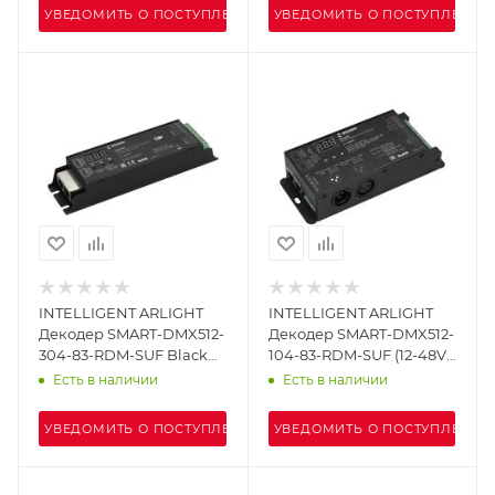
IP20 Металл, 5 лет)
УВЕДОМИТЬ О ПОСТУПЛЕНИИ
УВЕДОМИТЬ О ПОСТУПЛЕНИИ
INTELLIGENT ARLIGHT
INTELLIGENT ARLIGHT
Декодер SMART-DMX512-
Декодер SMART-DMX512-
304-83-RDM-SUF Black
104-83-RDM-SUF (12-48V,
(12-48V, 4x8A, RJ-45)
4x8A, XLR3/RJ45) (IARL,
Есть в наличии
Есть в наличии
(IARL, IP20 Металл, 5 лет)
IP20 Металл, 5 лет)
УВЕДОМИТЬ О ПОСТУПЛЕНИИ
УВЕДОМИТЬ О ПОСТУПЛЕНИИ