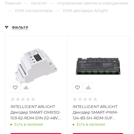
—
—
Главная
Каталог
Управление светом и освещением
—
—
DMX контроллеры
DMX декодеры Arlight
ФИЛЬТР
INTELLIGENT ARLIGHT
INTELLIGENT ARLIGHT
Декодер SMART-DMX512-
Декодер SMART-PWM-
103-62-RDM-DIN (12-48V,
124-83-SH-RDM-SUF
3x6A) (IARL, IP20 Пластик,
Black (12-24V, 24x4A,
Есть в наличии
Есть в наличии
5 лет)
XLR3, DMX512) (Arlight,