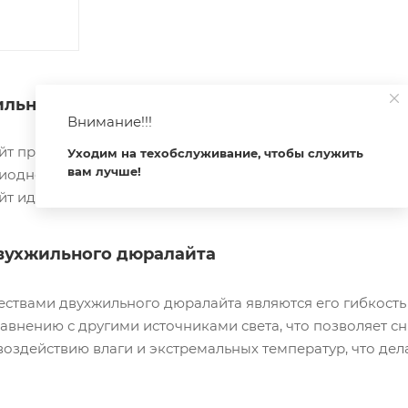
ильный: Надежное и экономичное освещени
Внимание!!!
т представляет собой экономичное решение для декора
Уходим на техобслуживание, чтобы служить
вам лучше!
одной технологии. Он состоит из двух жил, что делает е
 идеально подходит для использования как в интерьере,
вухжильного дюралайта
твами двухжильного дюралайта являются его гибкость 
авнению с другими источниками света, что позволяет с
воздействию влаги и экстремальных температур, что де