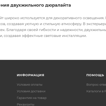
ния двухжильного дюралайта
т широко используется для декоративного освещения. В
ков, создавая уютную и стильную атмосферу. В экстерье
жек. Благодаря своей гибкости и надежности, двухжильн
, создавая эффектные световые инсталляции.
ИНФОРМАЦИЯ
ПОМОЩЬ
Условия оплаты
Вопрос-отв
Условия доставки
Каталоги в 
Гарантия на товар
Реквизиты