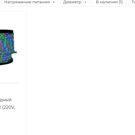
Напряжение питания
Диаметр
В наличии (
1
)
Т
одный
 (220V,