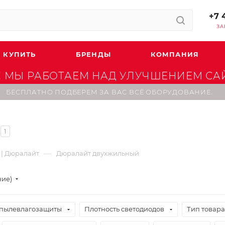
+7 
ЗА
 КУПИТЬ
БРЕНДЫ
КОМПАНИЯ
 МЫ РАБОТАЕМ НАД УЛУЧШЕНИЕМ САЙТ
БЕСПЛАТНО ПОДБЕРЕМ ЗА ВАС ВСЁ ОБОРУДОВАНИЕ.
1
—
 | Дюралайт
Дюралайт двухжильный
ние)
 пылевлагозащиты
Плотность светодиодов
Тип товара