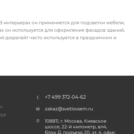
 интерьерах он применяется для подсветки мебели,
рах он используется для оформления фасадов зданий,
ый дюралайт часто используется в праздничном и
+7 499 372-04-62
ет
zakaz@svetlovsem.ru
PDF
108811, г. Москва, Киевское
шоссе, 22-й километр, вл4,
блок Д, подъезд 20, эт. 4, офис