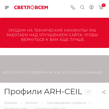
0
УХОДИМ НА ТЕХНИЧЕСКИЕ КАНИКУЛЫ! МЫ 
РАБОТАЕМ НАД УЛУЧШЕНИЕМ САЙТА, ЧТОБЫ 
ВЕРНУТЬСЯ К ВАМ ЕЩЕ ЛУЧШЕ.
БЕСПЛАТНО ПОДБЕРЕМ ЗА ВАС ВСЁ ОБОРУДОВАНИЕ.
Профили ARH-CEIL
17
—
—
—
Главная
Каталог
Светодиодные профили
—
Профили ARH
Профили ARH-CEIL