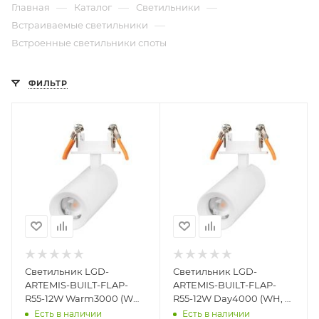
—
—
—
Главная
Каталог
Светильники
—
Встраиваемые светильники
Встроенные светильники споты
ФИЛЬТР
Светильник LGD-
Светильник LGD-
ARTEMIS-BUILT-FLAP-
ARTEMIS-BUILT-FLAP-
R55-12W Warm3000 (WH,
R55-12W Day4000 (WH, 8-
8-80 deg, 230V) (Arlight,
80 deg, 230V) (Arlight,
Есть в наличии
Есть в наличии