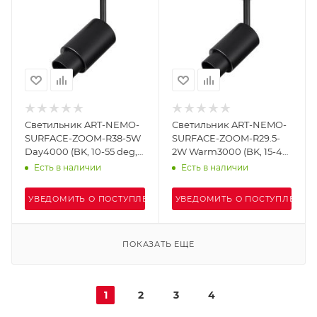
Светильник ART-NEMO-
Светильник ART-NEMO-
SURFACE-ZOOM-R38-5W
SURFACE-ZOOM-R29.5-
Day4000 (BK, 10-55 deg,
2W Warm3000 (BK, 15-45
24V) (Arlight, IP20
deg, 24V) (Arlight, IP20
Есть в наличии
Есть в наличии
Металл, 5 лет)
Металл, 5 лет)
УВЕДОМИТЬ О ПОСТУПЛЕНИИ
УВЕДОМИТЬ О ПОСТУПЛЕНИИ
ПОКАЗАТЬ ЕЩЕ
1
2
3
4