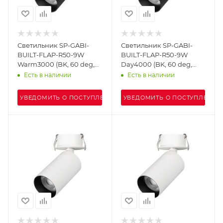
Светильник SP-GABI-
Светильник SP-GABI-
BUILT-FLAP-R50-9W
BUILT-FLAP-R50-9W
Warm3000 (BK, 60 deg,
Day4000 (BK, 60 deg,
230V) (Arlight, IP40
230V) (Arlight, IP40
Есть в наличии
Есть в наличии
Металл, 5 лет)
Металл, 5 лет)
УВЕДОМИТЬ О ПОСТУПЛЕНИИ
УВЕДОМИТЬ О ПОСТУПЛЕНИИ