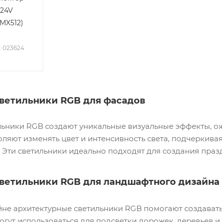
-24V
DMX512)
: 023624
ветильники RGB для фасадов
льники RGB создают уникальные визуальные эффекты, 
ляют изменять цвет и интенсивность света, подчеркивая
. Эти светильники идеально подходят для создания пра
ветильники RGB для ландшафтного дизайна
не архитектурные светильники RGB помогают создавать
могут использоваться для подсветки дорожек, деревьев 