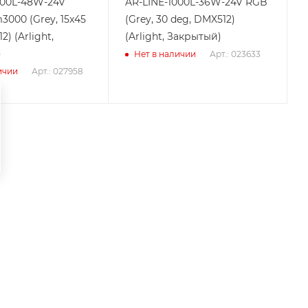
000L-48W-24V
AR-LINE-1000L-36W-24V RGB
000 (Grey, 15x45
(Grey, 30 deg, DMX512)
) (Arlight,
(Arlight, Закрытый)
)
Арт.: 023633
Нет в наличии
Арт.: 027958
ичии