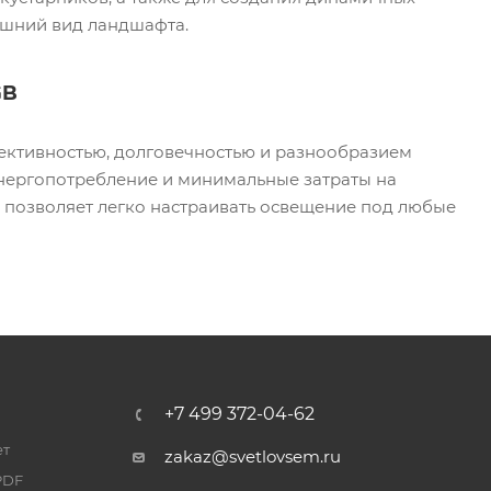
ешний вид ландшафта.
GB
ктивностью, долговечностью и разнообразием
нергопотребление и минимальные затраты на
 позволяет легко настраивать освещение под любые
+7 499 372-04-62
ет
zakaz@svetlovsem.ru
PDF