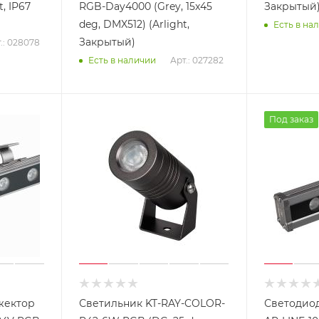
t, IP67
RGB-Day4000 (Grey, 15x45
Закрытый
deg, DMX512) (Arlight,
Есть в на
Закрытый)
.: 028078
Арт.: 027282
Есть в наличии
Под заказ
жектор
Светильник KT-RAY-COLOR-
Светодио