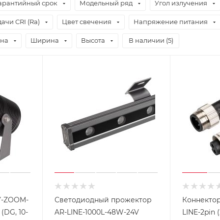
арантийный срок
Модельный ряд
Угол излучения
ачи CRI (Ra)
Цвет свечения
Напряжение питания
на
Ширина
Высота
В наличии (
5
)
Y-ZOOM-
Светодиодный прожектор
Коннектор
DG, 10-
AR-LINE-1000L-48W-24V
LINE-2pin (