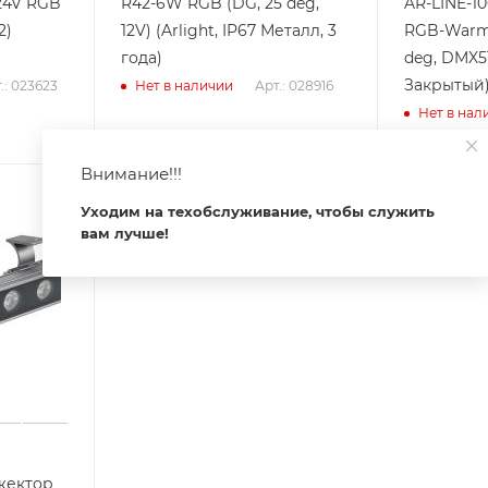
24V RGB
R42-6W RGB (DG, 25 deg,
AR-LINE-1
2)
12V) (Arlight, IP67 Металл, 3
RGB-Warm3
года)
deg, DMX512
Закрытый
.: 023623
Арт.: 028916
Нет в наличии
Нет в нал
Внимание!!!
Уходим на техобслуживание, чтобы служить
вам лучше!
жектор