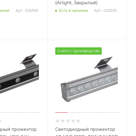
)
(Arlight, Закрытый)
Арт.: 026390
Арт.: 026393
личии
Есть в наличии
Снято с производства
дный прожектор
Светодиодный прожектор