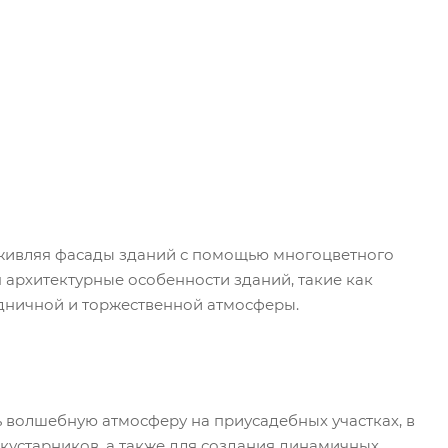
оживляя фасады зданий с помощью многоцветного
 архитектурные особенности зданий, такие как
здничной и торжественной атмосферы.
 волшебную атмосферу на приусадебных участках, в
и кустарников, а также для создания динамичных