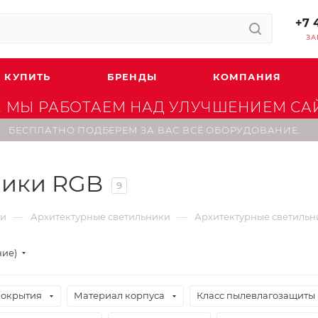
+7 
ЗА
 КУПИТЬ
БРЕНДЫ
КОМПАНИЯ
 МЫ РАБОТАЕМ НАД УЛУЧШЕНИЕМ САЙТ
БЕСПЛАТНО ПОДБЕРЕМ ЗА ВАС ВСЁ ОБОРУДОВАНИЕ.
ники RGB
9
—
—
ки
Архитектурные светильники
Архитектурные светильн
ние)
покрытия
Материал корпуса
Класс пылевлагозащиты