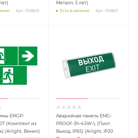
лет)
Металл, 5 лет)
Арт.: 059803
Арт.: 059801
личии
Есть в наличии
ммы EMGP-
Аварийная панель EMG-
IT (Комплект из
PROOF-3h-4.5W-L (Пикт.
к) (Arlight, Винил)
Выход, IP65) (Arlight, IP20