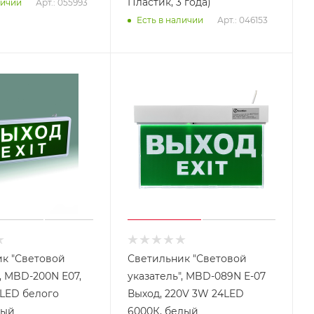
Пластик, 3 года)
Арт.: 055993
личии
Арт.: 046153
Есть в наличии
к "Световой
Светильник "Световой
, MBD-200N Е07,
указатель", MBD-089N Е-07
LED белого
Выход, 220V 3W 24LED
рый
6000К, белый