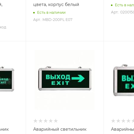
й,
цвета, корпус белый
Есть в на
Арт.: 020015
Есть в наличии
Арт.: MBD-200PL Е07
ыход
ьник
Аварийный светильник
Аварийны