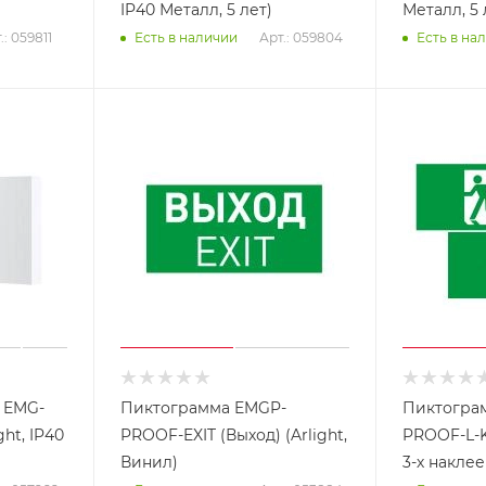
IP40 Металл, 5 лет)
Металл, 5 
.: 059811
Арт.: 059804
Есть в наличии
Есть в на
 EMG-
Пиктограмма EMGP-
Пиктогра
ht, IP40
PROOF-EXIT (Выход) (Arlight,
PROOF-L-K
Винил)
3-х наклее