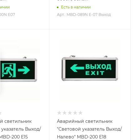
личии
Есть в наличии
00N Е07
Арт.: MBD-089N Е-07 Выход
й светильник
Аварийный светильник
 указатель Выход/
"Световой указатель Выход/
MBD-200 E15
Налево" MBD-200 E18