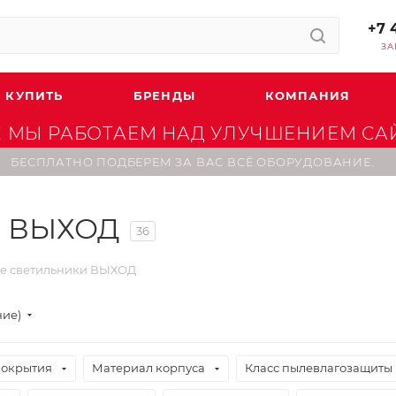
+7 
ЗА
 КУПИТЬ
БРЕНДЫ
КОМПАНИЯ
 МЫ РАБОТАЕМ НАД УЛУЧШЕНИЕМ САЙТ
БЕСПЛАТНО ПОДБЕРЕМ ЗА ВАС ВСЁ ОБОРУДОВАНИЕ.
и ВЫХОД
36
е светильники ВЫХОД
ние)
покрытия
Материал корпуса
Класс пылевлагозащиты