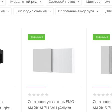
Модельный ряд
Световой поток
Цветовая темп
ния
Тип подключения
Исполнение корпуса
Дл
Новинка
Новинка
ны
Световой указатель EMG-
Световой 
light,
MARK-M-3H-WH (Arlight,
MARK-S-3H