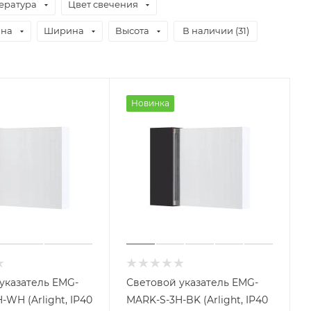
ература
Цвет свечения
ина
Ширина
Высота
В наличии (
31
)
Новинка
указатель EMG-
Световой указатель EMG-
-WH (Arlight, IP40
MARK-S-3H-BK (Arlight, IP40