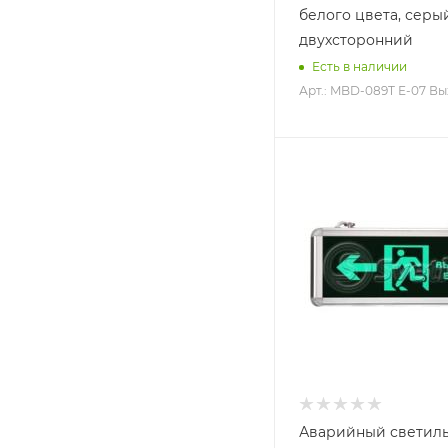
белого цвета, серы
двухсторонний
Есть в наличии
Арт.: MBD-089T Е-07 В
Аварийный светил