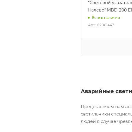
"Световой указател
Налево" MBD-200 E
Есть в наличии
Арт.: 02001447
Аварийные свет
Представляем вам ав
светильники специал
людей в случае чрезв