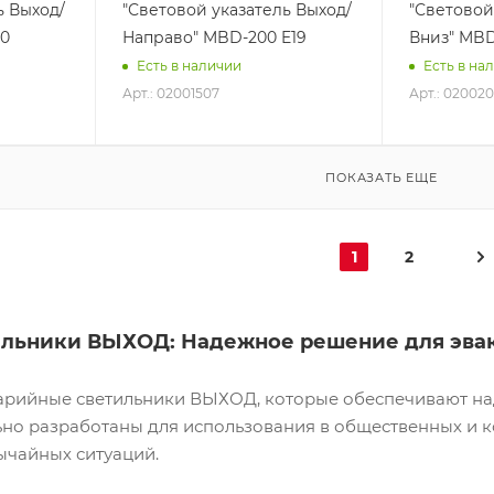
ь Выход/
"Световой указатель Выход/
"Световой
10
Направо" MBD-200 E19
Вниз" MBD
Есть в наличии
Есть в на
Арт.: 02001507
Арт.: 020020
ПОКАЗАТЬ ЕЩЕ
1
2
ильники ВЫХОД: Надежное решение для эва
арийные светильники ВЫХОД, которые обеспечивают над
ьно разработаны для использования в общественных и к
ычайных ситуаций.