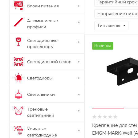
Гарантийный срок
Блоки питания
Напряжение пита
Алюминиевые
Тип лампы
профили
Светодиодные
Новинка
прожекторы
Светодиодный декор
Светодиоды
Светильники
Трековые
светильники
Крепление для сте
Уличные
EMGM-MARK-Wall (Ar
светодиодные