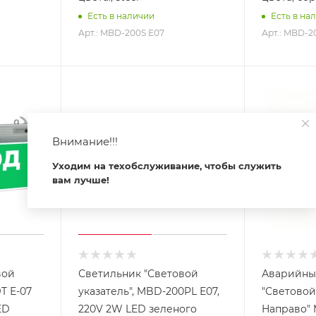
Есть в наличии
Есть в на
Арт.: MBD-200S Е07
Арт.: MBD-2
Внимание!!!
Уходим на техобслуживание, чтобы служить
вам лучше!
вой
Светильник "Световой
Аварийны
T Е-07
указатель", MBD-200PL Е07,
"Световой
ED
220V 2W LED зеленого
Направо" 