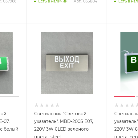
.: 057966
Арт.: 053884
Есть в наличии
Есть в на
вой
Светильник "Световой
Светильни
Е-07,
указатель", MBD-200S Е07,
указатель"
орпус белый
220V 3W 6LED зеленого
220V 3W 6
цвета., steel
цвета, се