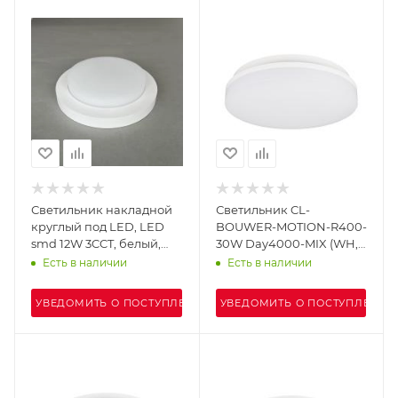
Светильник накладной
Светильник CL-
круглый под LED, LED
BOUWER-MOTION-R400-
smd 12W 3CCT, белый,
30W Day4000-MIX (WH,
DW2217-1
110 deg, 230V) (Arlight,
Есть в наличии
Есть в наличии
IP54 Пластик, 5 лет)
УВЕДОМИТЬ О ПОСТУПЛЕНИИ
УВЕДОМИТЬ О ПОСТУПЛЕНИИ