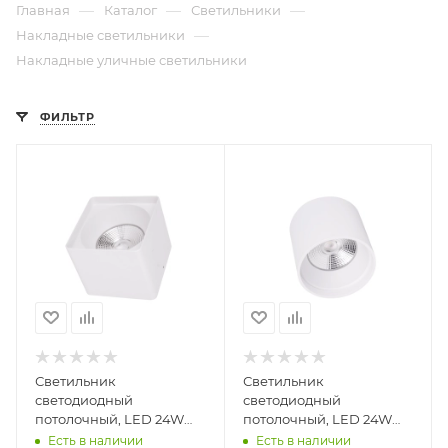
—
—
—
Главная
Каталог
Светильники
—
Накладные светильники
Накладные уличные светильники
ФИЛЬТР
Светильник
Светильник
светодиодный
светодиодный
потолочный, LED 24W
потолочный, LED 24W
4000К IP54, белый,
4000К IP54, белый,
Есть в наличии
Есть в наличии