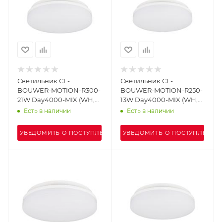
Светильник CL-
Светильник CL-
BOUWER-MOTION-R300-
BOUWER-MOTION-R250-
21W Day4000-MIX (WH,
13W Day4000-MIX (WH,
110 deg, 230V) (Arlight,
110 deg, 230V) (Arlight,
Есть в наличии
Есть в наличии
IP54 Пластик, 5 лет)
IP54 Пластик, 5 лет)
УВЕДОМИТЬ О ПОСТУПЛЕНИИ
УВЕДОМИТЬ О ПОСТУПЛЕНИИ