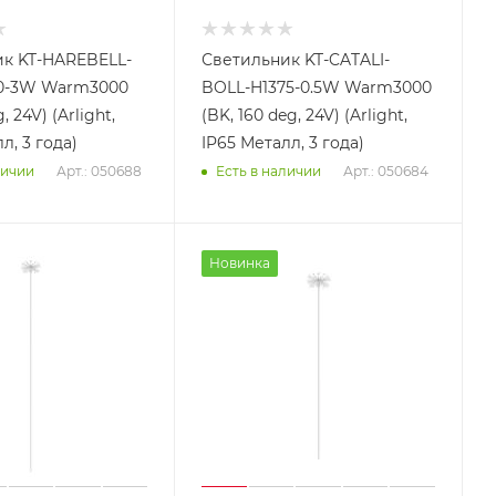
к KT-HAREBELL-
Светильник KT-CATALI-
0-3W Warm3000
BOLL-H1375-0.5W Warm3000
, 24V) (Arlight,
(BK, 160 deg, 24V) (Arlight,
л, 3 года)
IP65 Металл, 3 года)
Арт.: 050688
Арт.: 050684
личии
Есть в наличии
Новинка