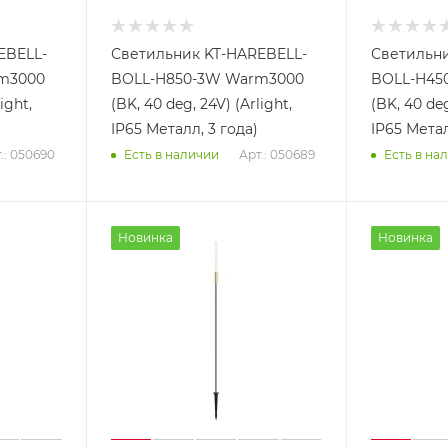
EBELL-
Светильник KT-HAREBELL-
Светильни
rm3000
BOLL-H850-3W Warm3000
BOLL-H45
ight,
(BK, 40 deg, 24V) (Arlight,
(BK, 40 deg
IP65 Металл, 3 года)
IP65 Метал
.: 050690
Арт.: 050689
Есть в наличии
Есть в на
Новинка
Новинка