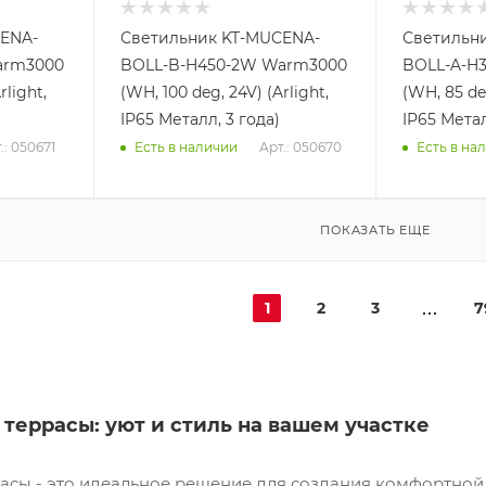
ENA-
Светильник KT-MUCENA-
Светильн
arm3000
BOLL-B-H450-2W Warm3000
BOLL-A-H
rlight,
(WH, 100 deg, 24V) (Arlight,
(WH, 85 deg
IP65 Металл, 3 года)
IP65 Метал
.: 050671
Арт.: 050670
Есть в наличии
Есть в на
ПОКАЗАТЬ ЕЩЕ
1
2
3
7
террасы: уют и стиль на вашем участке
асы - это идеальное решение для создания комфортной