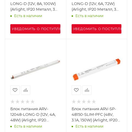
LONG-D (12V, 8A, 100W)
LONG-D (12V, 6A, 72W)
(Arlight, IP20 Металл, 3
(Arlight, IP20 Металл, 3
года)
года)
Есть в наличии
Есть в наличии
УВЕДОМИТЬ О ПОСТУПЛЕНИИ
УВЕДОМИТЬ О ПОСТУПЛЕНИИ
Блок питания ARV-
Блок питания ARV-SP-
12048-LONG-D (12V, 4A,
48150-SLIM-PFC (48V,
48W) (Arlight, IP20
3.1A, 150W) (Arlight, IP20
Металл, 3 года)
Пластик, 5 лет)
Есть в наличии
Есть в наличии