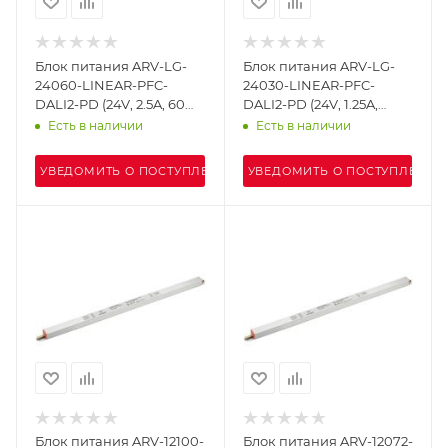
Блок питания ARV-LG-
Блок питания ARV-LG-
24060-LINEAR-PFC-
24030-LINEAR-PFC-
DALI2-PD (24V, 2.5A, 60W)
DALI2-PD (24V, 1.25A,
(Arlight, IP20 Металл, 5
30W) (Arlight, IP20
Есть в наличии
Есть в наличии
лет)
Металл, 5 лет)
УВЕДОМИТЬ О ПОСТУПЛЕНИИ
УВЕДОМИТЬ О ПОСТУПЛЕНИИ
Блок питания ARV-12100-
Блок питания ARV-12072-