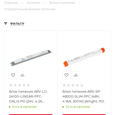
—
—
—
Главная
Каталог
Блоки питания
Ультратонкие блоки питания
ФИЛЬТР
Блок питания ARV-LG-
Блок питания ARV-SP-
24100-LINEAR-PFC-
48200-SLIM-PFC (48V,
DALI2-PD (24V, 4.2A,
4.16A, 200W) (Arlight, IP20
100W) (Arlight, IP20
Пластик, 5 лет)
Есть в наличии
Есть в наличии
Металл, 5 лет)