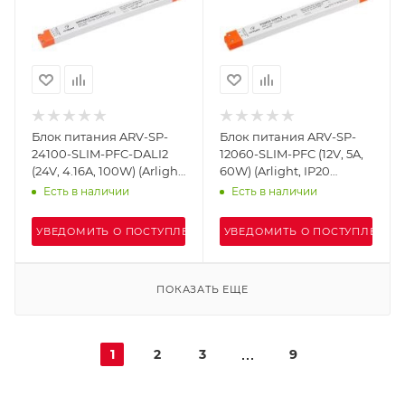
Блок питания ARV-SP-
Блок питания ARV-SP-
24100-SLIM-PFC-DALI2
12060-SLIM-PFC (12V, 5A,
(24V, 4.16A, 100W) (Arlight,
60W) (Arlight, IP20
IP20 Пластик, 5 лет)
Пластик, 5 лет)
Есть в наличии
Есть в наличии
УВЕДОМИТЬ О ПОСТУПЛЕНИИ
УВЕДОМИТЬ О ПОСТУПЛЕНИИ
ПОКАЗАТЬ ЕЩЕ
1
2
3
9