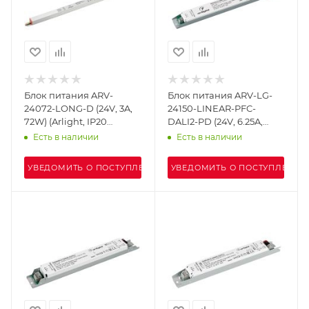
Блок питания ARV-
Блок питания ARV-LG-
24072-LONG-D (24V, 3A,
24150-LINEAR-PFC-
72W) (Arlight, IP20
DALI2-PD (24V, 6.25A,
Металл, 3 года)
150W) (Arlight, IP20
Есть в наличии
Есть в наличии
Металл, 5 лет)
УВЕДОМИТЬ О ПОСТУПЛЕНИИ
УВЕДОМИТЬ О ПОСТУПЛЕНИИ