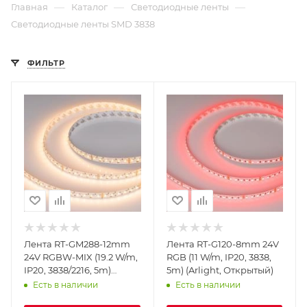
—
—
—
Главная
Каталог
Светодиодные ленты
Светодиодные ленты SMD 3838
ФИЛЬТР
Лента RT-GM288-12mm
Лента RT-G120-8mm 24V
24V RGBW-MIX (19.2 W/m,
RGB (11 W/m, IP20, 3838,
IP20, 3838/2216, 5m)
5m) (Arlight, Открытый)
(Arlight, Открытый)
Есть в наличии
Есть в наличии