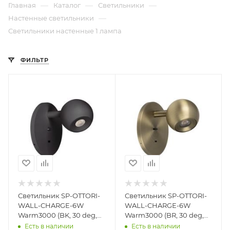
—
—
—
Главная
Каталог
Светильники
—
Настенные светильники
Светильники настенные 1 лампа
ФИЛЬТР
Светильник SP-OTTORI-
Светильник SP-OTTORI-
WALL-CHARGE-6W
WALL-CHARGE-6W
Warm3000 (BK, 30 deg,
Warm3000 (BR, 30 deg,
230V, USB-C) (Arlight,
230V, USB-C) (Arlight,
Есть в наличии
Есть в наличии