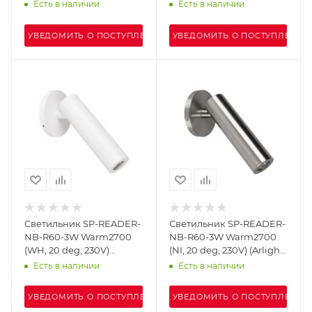
deg, 230V, TRIAC) (Arlight,
(Arlight, IP20 Металл, 3
Есть в наличии
Есть в наличии
IP54 Пластик, 5 лет)
года)
УВЕДОМИТЬ О ПОСТУПЛЕНИИ
УВЕДОМИТЬ О ПОСТУПЛЕНИИ
Светильник SP-READER-
Светильник SP-READER-
NB-R60-3W Warm2700
NB-R60-3W Warm2700
(WH, 20 deg, 230V)
(NI, 20 deg, 230V) (Arlight,
(Arlight, IP20 Металл, 3
IP20 Металл, 3 года)
Есть в наличии
Есть в наличии
года)
УВЕДОМИТЬ О ПОСТУПЛЕНИИ
УВЕДОМИТЬ О ПОСТУПЛЕНИИ