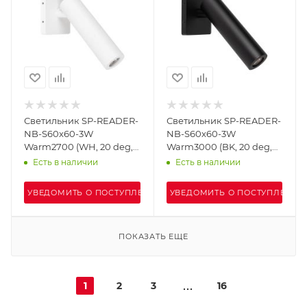
Светильник SP-READER-
Светильник SP-READER-
NB-S60x60-3W
NB-S60x60-3W
Warm2700 (WH, 20 deg,
Warm3000 (BK, 20 deg,
230V) (Arlight, IP20
230V) (Arlight, IP20
Есть в наличии
Есть в наличии
Металл, 3 года)
Металл, 3 года)
УВЕДОМИТЬ О ПОСТУПЛЕНИИ
УВЕДОМИТЬ О ПОСТУПЛЕНИИ
ПОКАЗАТЬ ЕЩЕ
1
2
3
16