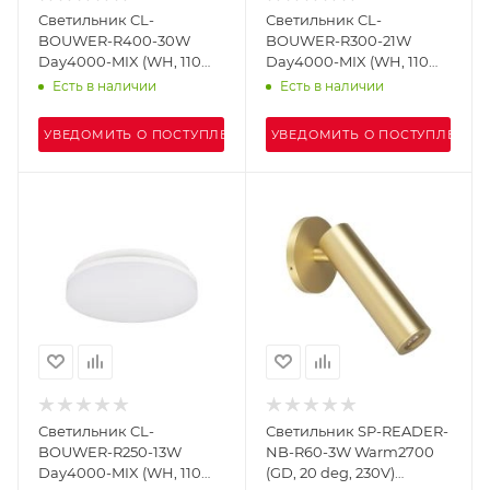
Светильник CL-
Светильник CL-
BOUWER-R400-30W
BOUWER-R300-21W
Day4000-MIX (WH, 110
Day4000-MIX (WH, 110
deg, 230V, TRIAC) (Arlight,
deg, 230V, TRIAC) (Arlight,
Есть в наличии
Есть в наличии
IP54 Пластик, 5 лет)
IP54 Пластик, 5 лет)
УВЕДОМИТЬ О ПОСТУПЛЕНИИ
УВЕДОМИТЬ О ПОСТУПЛЕНИИ
Светильник CL-
Светильник SP-READER-
BOUWER-R250-13W
NB-R60-3W Warm2700
Day4000-MIX (WH, 110
(GD, 20 deg, 230V)