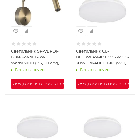
Светильник SP-VERDI-
Светильник CL-
LONG-WALL-3W
BOUWER-MOTION-R400-
Warm3000 (BR, 20 deg,
30W Day4000-MIX (WH,
230V) (Arlight, IP20
110 deg, 230V) (Arlight,
Есть в наличии
Есть в наличии
Металл, 3 года)
IP54 Пластик, 5 лет)
УВЕДОМИТЬ О ПОСТУПЛЕНИИ
УВЕДОМИТЬ О ПОСТУПЛЕНИИ