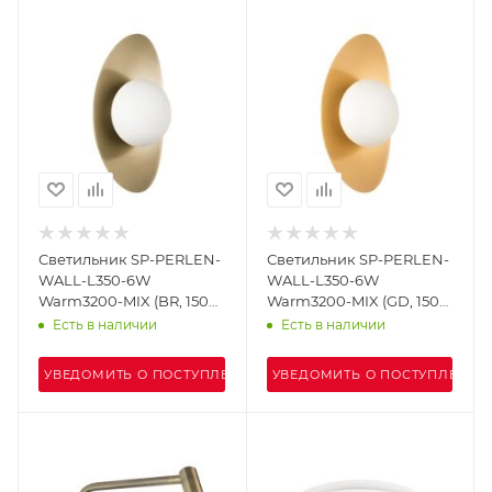
Светильник SP-PERLEN-
Светильник SP-PERLEN-
WALL-L350-6W
WALL-L350-6W
Warm3200-MIX (BR, 150
Warm3200-MIX (GD, 150
deg, 230V, TOUCH-DIM)
deg, 230V, TOUCH-DIM)
Есть в наличии
Есть в наличии
(Arlight, IP20 Металл, 5
(Arlight, IP20 Металл, 5
лет)
лет)
УВЕДОМИТЬ О ПОСТУПЛЕНИИ
УВЕДОМИТЬ О ПОСТУПЛЕНИИ