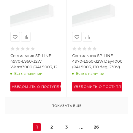
Светильник SP-LINE-
Светильник SP-LINE-
4970-L960-32W
4970-L960-32W Day4000
Warm3000 (RAL9003, 120
(RAL9003, 120 deg, 230V)
deg, 230V) IP33 (Arlight,
IP33 (Arlight, Алюминий)
Есть в наличии
Есть в наличии
Алюминий)
УВЕДОМИТЬ О ПОСТУПЛЕНИИ
УВЕДОМИТЬ О ПОСТУПЛЕНИИ
ПОКАЗАТЬ ЕЩЕ
1
2
3
26