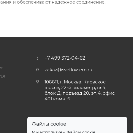
вания и обеспечивают надежное соединение,
+7 499 372-04-62
ет
zakaz@svetlovsem.ru
PDF
108811, г. Москва, Киевское
шоссе, 22-й километр, вл4,
блок Д, подъезд 20, эт. 4, офис
401 комн. 6
Файлы cookie
Мы используем файлы cookie,