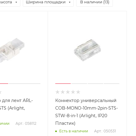
ысота
Ширина площадки
В наличии (
13
)
 для лент ARL-
Коннектор универсальный
S (Arlight,
COB-MONO-10mm-2pin-STS-
STW-8-in-1 (Arlight, IP20
Пластик)
Арт.: 058112
личии
Арт.: 050531
Есть в наличии