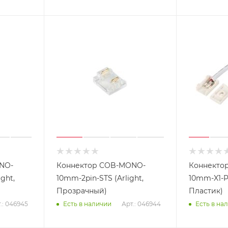
NO-
Коннектор COB-MONO-
Коннекто
ght,
10mm-2pin-STS (Arlight,
10mm-X1-PS
Прозрачный)
Пластик)
.: 046945
Арт.: 046944
Есть в наличии
Есть в на