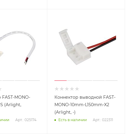
р FAST-MONO-
Коннектор выводной FAST-
 (Arlight,
MONO-10mm-L150mm-X2
(Arlight, -)
Арт.: 025174
Арт.: 022311
личии
Есть в наличии