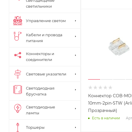
светодиодные
светильники
Управление светом
Кабели и провода
питания
Коннекторы и
соединители
Световые указатели
Светодиодная
брусчатка
Коннектор COB-MO
10mm-2pin-STW (Arli
Светодиодные
Прозрачный)
лампы
Арт
Есть в наличии
Торшеры