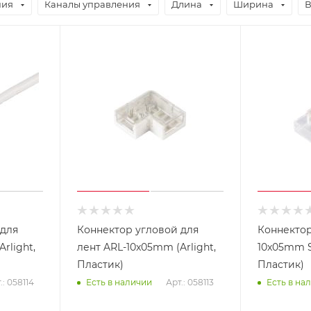
ния
Каналы управления
Длина
Ширина
В
 для
Коннектор угловой для
Коннектор
rlight,
лент ARL-10x05mm (Arlight,
10x05mm ST
Пластик)
Пластик)
.: 058114
Арт.: 058113
Есть в наличии
Есть в на