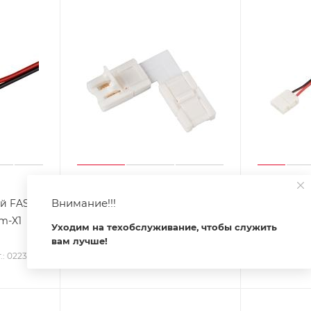
Внимание!!!
й FAST-
Соединитель угловой FPC-
Коннектор
m-X1
MONO-10mm-L (Arlight, -)
MONO-10
Уходим на техобслуживание, чтобы служить
(5060) (Arli
Арт.: 022313
Есть в наличии
вам лучше!
.: 022310
Есть в на