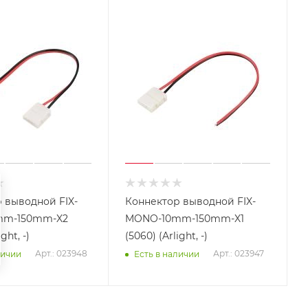
 выводной FIX-
Коннектор выводной FIX-
mm-150mm-X2
MONO-10mm-150mm-X1
ght, -)
(5060) (Arlight, -)
Арт.: 023948
Арт.: 023947
личии
Есть в наличии