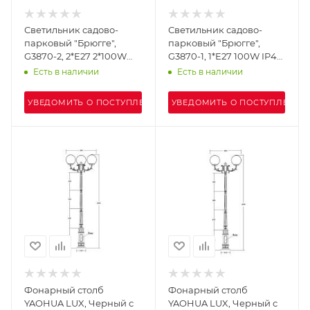
Светильник садово-
Светильник садово-
парковый "Брюгге",
парковый "Брюгге",
G3870-2, 2*Е27 2*100W
G3870-1, 1*Е27 100W IP44
IP44 h=2.53м, Red wood
h=2.53м, Red wood
Есть в наличии
Есть в наличии
УВЕДОМИТЬ О ПОСТУПЛЕНИИ
УВЕДОМИТЬ О ПОСТУПЛЕНИИ
Фонарный столб
Фонарный столб
YAOHUA LUX, Черный с
YAOHUA LUX, Черный с