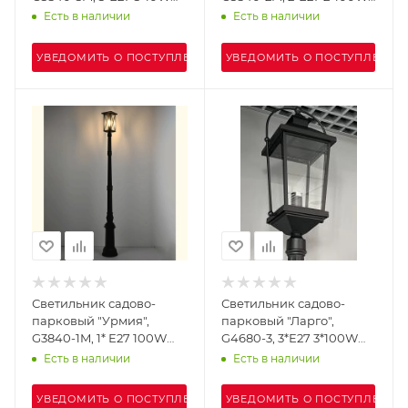
IP44 р=2,56m, черный
IP44 h=2.56m, черный
Есть в наличии
Есть в наличии
УВЕДОМИТЬ О ПОСТУПЛЕНИИ
УВЕДОМИТЬ О ПОСТУПЛЕНИИ
Светильник садово-
Светильник садово-
парковый "Урмия",
парковый "Ларго",
G3840-1M, 1* Е27 100W
G4680-3, 3*Е27 3*100W
IP44 h=2.35m, черный
IP44 h=2.9m, черный
Есть в наличии
Есть в наличии
УВЕДОМИТЬ О ПОСТУПЛЕНИИ
УВЕДОМИТЬ О ПОСТУПЛЕНИИ