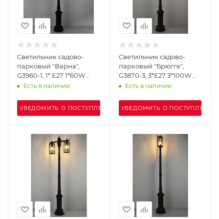
Светильник садово-
Светильник садово-
парковый "Варна",
парковый "Брюгге",
G3960-1, 1* Е27 1*60W
G3870-3, 3*Е27 3*100W
IP44 h=2.45m, black+
IP44 h=2.53м, Red wood
Есть в наличии
Есть в наличии
wood.
УВЕДОМИТЬ О ПОСТУПЛЕНИИ
УВЕДОМИТЬ О ПОСТУПЛЕНИИ