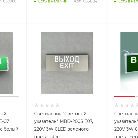
.: 057966
Арт.: 053884
Есть в наличии
Есть в на
вой
Светильник "Световой
Светильни
Е-07,
указатель", MBD-200S Е07,
указатель"
орпус белый
220V 3W 6LED зеленого
220V 3W 6
цвета., steel
цвета, се