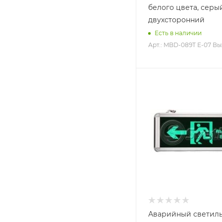
белого цвета, серы
двухсторонний
Есть в наличии
Арт.: MBD-089T Е-07 В
Аварийный светил