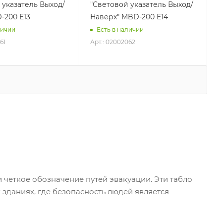
 указатель Выход/
"Световой указатель Выход/
-200 E13
Наверх" MBD-200 E14
личии
Есть в наличии
61
Арт.: 02002062
четкое обозначение путей эвакуации. Эти табло
зданиях, где безопасность людей является