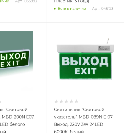
Пластик, 3 года)
Арт.: 055993
личии
Арт.: 046153
Есть в наличии
к "Световой
Светильник "Световой
, MBD-200N Е07,
указатель", MBD-089N Е-07
LED белого
Выход, 220V 3W 24LED
рый
6000К, белый