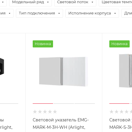
Модельный ряд
Световой поток
Цветовая темп
ния
Тип подключения
Исполнение корпуса
Дл
Новинка
Новинка
ны
Световой указатель EMG-
Световой 
light,
MARK-M-3H-WH (Arlight,
MARK-S-3H