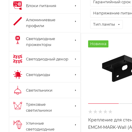
Гарантийный срок
Блоки питания
Напряжение пита
Алюминиевые
Тип лампы
профили
Светодиодные
Новинка
прожекторы
Светодиодный декор
Светодиоды
Светильники
Трековые
светильники
Крепление для сте
Уличные
EMGM-MARK-Wall (Ar
светодиодные