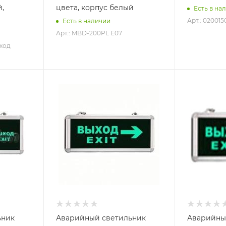
й,
цвета, корпус белый
Есть в на
Арт.: 020015
Есть в наличии
Арт.: MBD-200PL Е07
ыход
ьник
Аварийный светильник
Аварийны