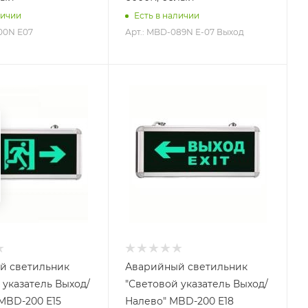
личии
Есть в наличии
00N Е07
Арт.: MBD-089N Е-07 Выход
й светильник
Аварийный светильник
 указатель Выход/
"Световой указатель Выход/
MBD-200 E15
Налево" MBD-200 E18