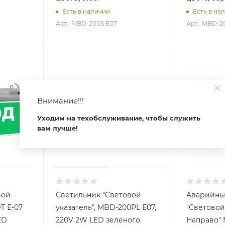
Есть в наличии
Есть в на
Арт.: MBD-200S Е07
Арт.: MBD-2
Внимание!!!
Уходим на техобслуживание, чтобы служить
вам лучше!
вой
Светильник "Световой
Аварийны
T Е-07
указатель", MBD-200PL Е07,
"Световой
ED
220V 2W LED зеленого
Направо" 