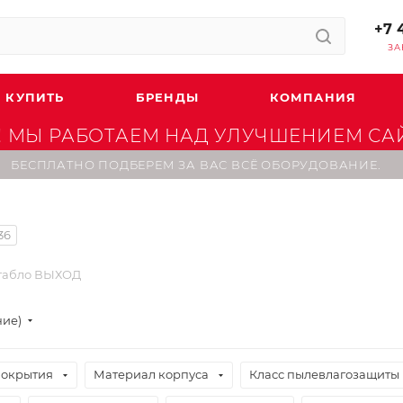
+7 
ЗА
 КУПИТЬ
БРЕНДЫ
КОМПАНИЯ
 МЫ РАБОТАЕМ НАД УЛУЧШЕНИЕМ САЙТ
БЕСПЛАТНО ПОДБЕРЕМ ЗА ВАС ВСЁ ОБОРУДОВАНИЕ.
36
 табло ВЫХОД
ние)
покрытия
Материал корпуса
Класс пылевлагозащиты