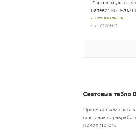
"Световой указател
Налево" MBD-200 E
Есть в наличии
Арт.: 02001447
Световые табло 
Представляем вам св
специально разработа
приоритетом.