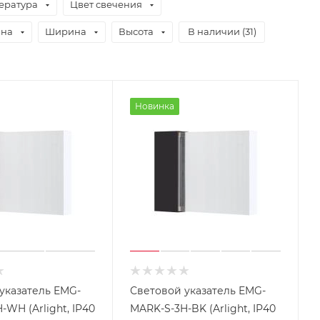
ература
Цвет свечения
ина
Ширина
Высота
В наличии (
31
)
Новинка
указатель EMG-
Световой указатель EMG-
-WH (Arlight, IP40
MARK-S-3H-BK (Arlight, IP40