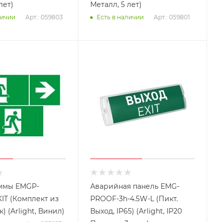
лет)
Металл, 5 лет)
Арт.: 059803
Арт.: 059801
личии
Есть в наличии
ммы EMGP-
Аварийная панель EMG-
IT (Комплект из
PROOF-3h-4.5W-L (Пикт.
к) (Arlight, Винил)
Выход, IP65) (Arlight, IP20