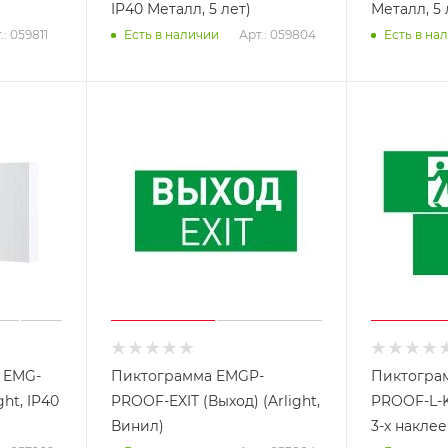
IP40 Металл, 5 лет)
Металл, 5 
.: 059811
Арт.: 059804
Есть в наличии
Есть в на
 EMG-
Пиктограмма EMGP-
Пиктогра
ht, IP40
PROOF-EXIT (Выход) (Arlight,
PROOF-L-K
Винил)
3-х наклее