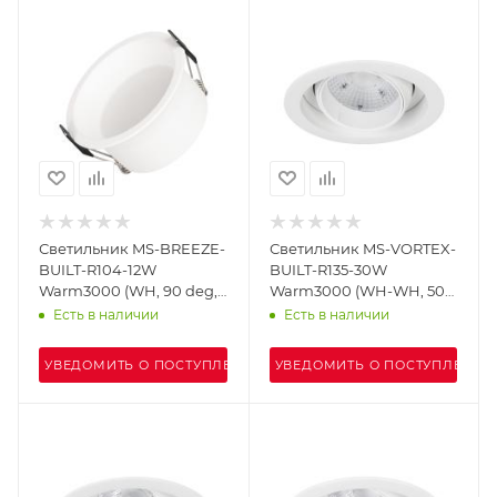
Светильник MS-BREEZE-
Светильник MS-VORTEX-
BUILT-R104-12W
BUILT-R135-30W
Warm3000 (WH, 90 deg,
Warm3000 (WH-WH, 50
230V) (Arlight, IP20
deg, 230V) (Arlight, IP20
Есть в наличии
Есть в наличии
Металл, 5 лет)
Металл, 5 лет)
УВЕДОМИТЬ О ПОСТУПЛЕНИИ
УВЕДОМИТЬ О ПОСТУПЛЕНИИ