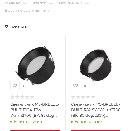
—
—
—
Главная
Каталог
Светильники
Врезные светильники
ФИЛЬТР
Светильник MS-BREEZE-
Светильник MS-BREEZE-
BUILT-R104-12W
BUILT-R82-9W Warm2700
Warm2700 (BK, 85 deg,
(BK, 80 deg, 230V)
230V) (Arlight, IP20
(Arlight, IP20 Металл, 5
Есть в наличии
Есть в наличии
Металл, 5 лет)
лет)