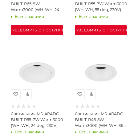
BUILT-R65-9W
BUILT-R55-7W Warm3000
Warm3000 (WH-WH, 24
(WH-WH, 55 deg, 230V)
deg, 230V) (Arlight, IP20
(Arlight, IP20 Металл, 5
Есть в наличии
Есть в наличии
Металл, 5 лет)
лет)
УВЕДОМИТЬ О ПОСТУПЛЕНИИ
УВЕДОМИТЬ О ПОСТУПЛЕНИИ
Светильник MS-ARADO-
Светильник MS-ARADO-
BUILT-R55-7W Warm3000
BUILT-R45-5W
(WH-WH, 24 deg, 230V)
Warm3000 (WH-WH, 36
(Arlight, IP20 Металл, 5
deg, 230V) (Arlight, IP20
Есть в наличии
Есть в наличии
лет)
Металл, 5 лет)