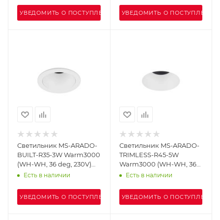
УВЕДОМИТЬ О ПОСТУПЛЕНИИ
УВЕДОМИТЬ О ПОСТУПЛЕНИИ
Светильник MS-ARADO-
Светильник MS-ARADO-
BUILT-R35-3W Warm3000
TRIMLESS-R45-5W
(WH-WH, 36 deg, 230V)
Warm3000 (WH-WH, 36
(Arlight, IP20 Металл, 5
deg, 230V) (Arlight, IP20
Есть в наличии
Есть в наличии
лет)
Металл, 5 лет)
УВЕДОМИТЬ О ПОСТУПЛЕНИИ
УВЕДОМИТЬ О ПОСТУПЛЕНИИ