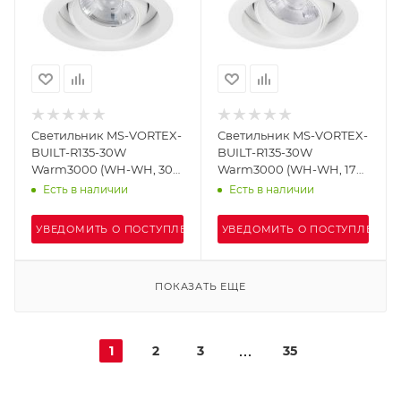
Светильник MS-VORTEX-
Светильник MS-VORTEX-
BUILT-R135-30W
BUILT-R135-30W
Warm3000 (WH-WH, 30
Warm3000 (WH-WH, 17
deg, 230V) (Arlight, IP20
deg, 230V) (Arlight, IP20
Есть в наличии
Есть в наличии
Металл, 5 лет)
Металл, 5 лет)
УВЕДОМИТЬ О ПОСТУПЛЕНИИ
УВЕДОМИТЬ О ПОСТУПЛЕНИИ
ПОКАЗАТЬ ЕЩЕ
1
2
3
35