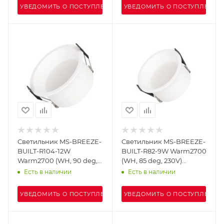
УВЕДОМИТЬ О ПОСТУПЛЕНИИ
УВЕДОМИТЬ О ПОСТУПЛЕНИИ
Светильник MS-BREEZE-
Светильник MS-BREEZE-
BUILT-R104-12W
BUILT-R82-9W Warm2700
Warm2700 (WH, 90 deg,
(WH, 85 deg, 230V)
230V) (Arlight, IP20
(Arlight, IP20 Металл, 5
Есть в наличии
Есть в наличии
Металл, 5 лет)
лет)
УВЕДОМИТЬ О ПОСТУПЛЕНИИ
УВЕДОМИТЬ О ПОСТУПЛЕНИИ