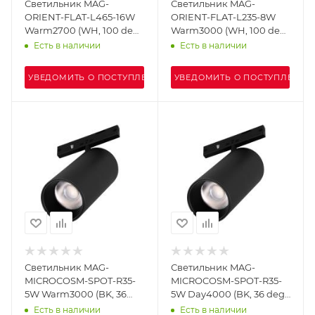
Светильник MAG-
Светильник MAG-
ORIENT-FLAT-L465-16W
ORIENT-FLAT-L235-8W
Warm2700 (WH, 100 deg,
Warm3000 (WH, 100 deg,
48V) (Arlight, IP20
48V, DALI) (Arlight, IP20
Есть в наличии
Есть в наличии
Металл, 5 лет)
Металл, 5 лет)
УВЕДОМИТЬ О ПОСТУПЛЕНИИ
УВЕДОМИТЬ О ПОСТУПЛЕНИИ
Светильник MAG-
Светильник MAG-
MICROCOSM-SPOT-R35-
MICROCOSM-SPOT-R35-
5W Warm3000 (BK, 36
5W Day4000 (BK, 36 deg,
deg, 24V) (Arlight, IP20
24V) (Arlight, IP20
Есть в наличии
Есть в наличии