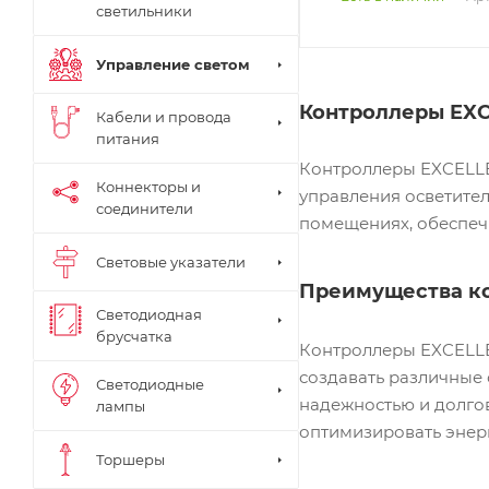
светильники
Управление светом
Контроллеры EXC
Кабели и провода
питания
Контроллеры EXCELLE
Коннекторы и
управления осветите
соединители
помещениях, обеспеч
Световые указатели
Преимущества к
Светодиодная
брусчатка
Контроллеры EXCELLE
создавать различные 
Светодиодные
надежностью и долго
лампы
оптимизировать энер
Торшеры