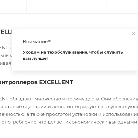
ELLENT: надежное управление освещением
Внимание!!!
NT представляют собой современные устройства, пред
Уходим на техобслуживание, чтобы служить
льными системами. Эти контроллеры идеально подходят
вам лучше!
ивая комфорт и экономию электроэнергии.
онтроллеров EXCELLENT
NT обладают множеством преимуществ. Они обеспечив
световые сценарии и легко интегрируются с существующ
вечностью, а также простотой установки и использован
гопотребление, что делает их экономически выгодными