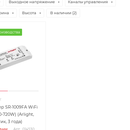
Выходное напряжение
Каналы управления
рина
Высота
В наличии (
2
)
оизводства
р SR-1009FA WiFi
0-720W) (Arlight,
ик, 3 года)
Арт.: 014530
ичии