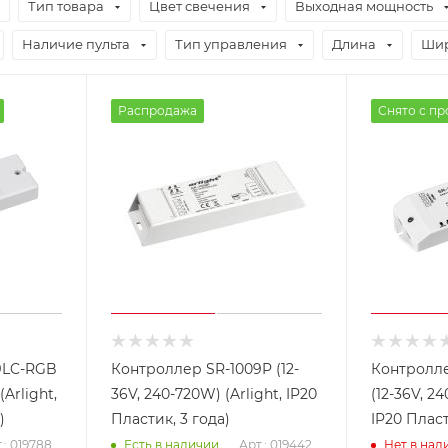
Тип товара
Цвет свечения
Выходная мощность
Наличие пульта
Тип управления
Длина
Ши
Распродажа
Снято с пр
9LC-RGB
Контроллер SR-1009P (12-
Контролле
(Arlight,
36V, 240-720W) (Arlight, IP20
(12-36V, 24
)
Пластик, 3 года)
IP20 Пласт
.: 019788
Арт.: 019442
Есть в наличии
Нет в нал