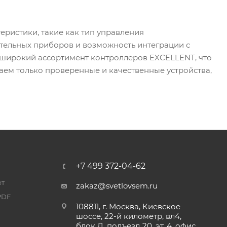
ристики, такие как тип управления
тельных приборов и возможность интеграции с
 широкий ассортимент контроллеров EXCELLENT, что
ем только проверенные и качественные устройства,
+7 499 372-04-62
ет
zakaz@svetlovsem.ru
PDF
108811, г. Москва, Киевское
шоссе, 22-й километр, вл4,
блок Д, подъезд 20, эт. 4, офис