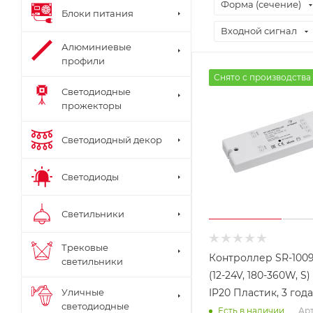
Форма (сечение)
Блоки питания
Входной сигнал
Алюминиевые
профили
Снято с производства
Светодиодные
прожекторы
Светодиодный декор
Светодиоды
Светильники
Трековые
Контроллер SR-100
светильники
(12-24V, 180-360W, S) 
IP20 Пластик, 3 года
Уличные
светодиодные
Арт
Есть в наличии