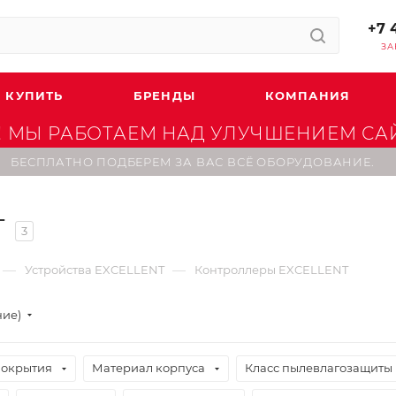
+7 
ЗА
 КУПИТЬ
БРЕНДЫ
КОМПАНИЯ
 МЫ РАБОТАЕМ НАД УЛУЧШЕНИЕМ САЙТ
БЕСПЛАТНО ПОДБЕРЕМ ЗА ВАС ВСЁ ОБОРУДОВАНИЕ.
T
3
—
—
Устройства EXCELLENT
Контроллеры EXCELLENT
ние)
покрытия
Материал корпуса
Класс пылевлагозащиты