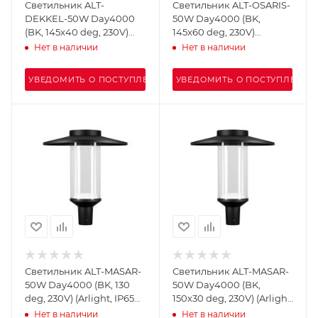
Светильник ALT-
Светильник ALT-OSARIS-
DEKKEL-50W Day4000
50W Day4000 (BK,
(BK, 145x40 deg, 230V)
145x60 deg, 230V)
(Arlight, IP65 Металл, 5
(Arlight, IP65 Металл, 5
Нет в наличии
Нет в наличии
лет)
лет)
УВЕДОМИТЬ О ПОСТУПЛЕНИИ
УВЕДОМИТЬ О ПОСТУПЛЕНИИ
Светильник ALT-MASAR-
Светильник ALT-MASAR-
50W Day4000 (BK, 130
50W Day4000 (BK,
deg, 230V) (Arlight, IP65
150x30 deg, 230V) (Arlight,
Металл, 5 лет)
IP65 Металл, 5 лет)
Нет в наличии
Нет в наличии