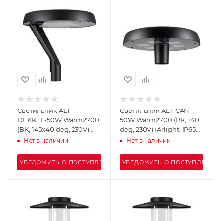
Светильник ALT-
Светильник ALT-CAN-
DEKKEL-50W Warm2700
50W Warm2700 (BK, 140
(BK, 145x40 deg, 230V)
deg, 230V) (Arlight, IP65
(Arlight, IP65 Металл, 5
Металл, 5 лет)
Нет в наличии
Нет в наличии
лет)
УВЕДОМИТЬ О ПОСТУПЛЕНИИ
УВЕДОМИТЬ О ПОСТУПЛЕНИИ