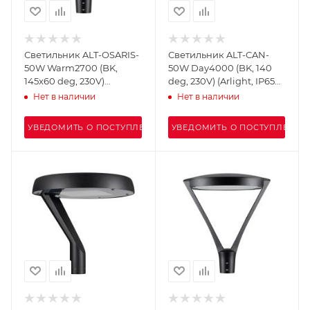
Светильник ALT-OSARIS-
Светильник ALT-CAN-
50W Warm2700 (BK,
50W Day4000 (BK, 140
145x60 deg, 230V)
deg, 230V) (Arlight, IP65
(Arlight, IP65 Металл, 5
Металл, 5 лет)
Нет в наличии
Нет в наличии
лет)
УВЕДОМИТЬ О ПОСТУПЛЕНИИ
УВЕДОМИТЬ О ПОСТУПЛЕНИИ