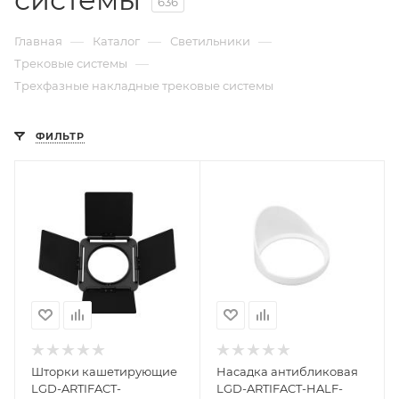
636
—
—
—
Главная
Каталог
Светильники
—
Трековые системы
Трехфазные накладные трековые системы
ФИЛЬТР
Шторки кашетирующие
Насадка антибликовая
LGD-ARTIFACT-
LGD-ARTIFACT-HALF-