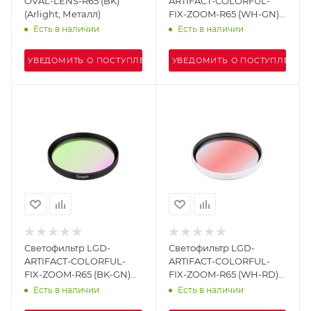
OVAL-LENS-R65 (BK)
ARTIFACT-COLORFUL-
(Arlight, Металл)
FIX-ZOOM-R65 (WH-GN)
(Arlight, Металл)
Есть в наличии
Есть в наличии
УВЕДОМИТЬ О ПОСТУПЛЕНИИ
УВЕДОМИТЬ О ПОСТУПЛЕНИИ
Светофильтр LGD-
Светофильтр LGD-
ARTIFACT-COLORFUL-
ARTIFACT-COLORFUL-
FIX-ZOOM-R65 (BK-GN)
FIX-ZOOM-R65 (WH-RD)
(Arlight, Металл)
(Arlight, Металл)
Есть в наличии
Есть в наличии