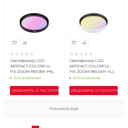
Светофильтр LGD-
Светофильтр LGD-
ARTIFACT-COLORFUL-
ARTIFACT-COLORFUL-
FIX-ZOOM-R65 (BK-PK)
FIX-ZOOM-R65 (WH-YL)
(Arlight, Металл)
(Arlight, Металл)
Есть в наличии
Есть в наличии
УВЕДОМИТЬ О ПОСТУПЛЕНИИ
УВЕДОМИТЬ О ПОСТУПЛЕНИИ
ПОКАЗАТЬ ЕЩЕ