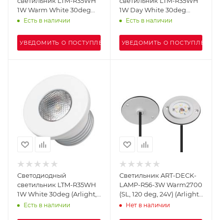
светильник LTM-R35WH
светильник LTM-R35WH
1W Warm White 30deg
1W Day White 30deg
(Arlight, IP40 Металл, 3
(Arlight, IP40 Металл, 3
Есть в наличии
Есть в наличии
года)
года)
УВЕДОМИТЬ О ПОСТУПЛЕНИИ
УВЕДОМИТЬ О ПОСТУПЛЕНИИ
Светодиодный
Светильник ART-DECK-
светильник LTM-R35WH
LAMP-R56-3W Warm2700
1W White 30deg (Arlight,
(SL, 120 deg, 24V) (Arlight,
IP40 Металл, 3 года)
IP67 Металл, 3 года)
Есть в наличии
Нет в наличии