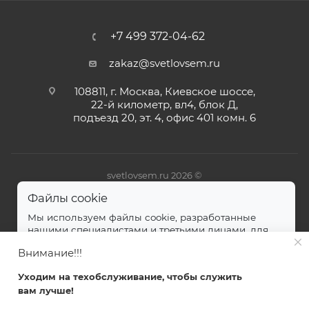
+7 499 372-04-62
zakaz@svetlovsem.ru
108811, г. Москва, Киевское шоссе,
22-й километр, вл4, блок Д,
подъезд 20, эт. 4, офис 401 комн. 6
svetlovsem.ru 2026 ©
Файлы cookie
Мы используем файлы cookie, разработанные
нашими специалистами и третьими лицами, для
анализа событий на нашем веб-сайте.
далее
Внимание!!!
Принимаю
Уходим на техобслуживание, чтобы служить
вам лучше!
Главная
Каталог
Кабинет
Корзина
Избранные