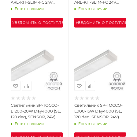
ARL-KIT-SLIM-FC 24V
ARL-KIT-SLIM-FC 24V
Warm3000 (14,4 W/m,
Day4000 (14,4 W/m, IP20,
Есть в наличии
Есть в наличии
IP20, 2m) (Arlight,
2m) (Arlight, -)
Алюминий+пластик)
УВЕДОМИТЬ О ПОСТУПЛЕНИИ
УВЕДОМИТЬ О ПОСТУПЛЕНИИ
Светильник SP-TOCCO-
Светильник SP-TOCCO-
L1200-20W Day4000 (SL,
L900-15W Day4000 (SL,
120 deg, SENSOR, 24V)
120 deg, SENSOR, 24V)
(Arlight, Металл)
(Arlight, IP54 Металл, 3
Есть в наличии
Есть в наличии
года)