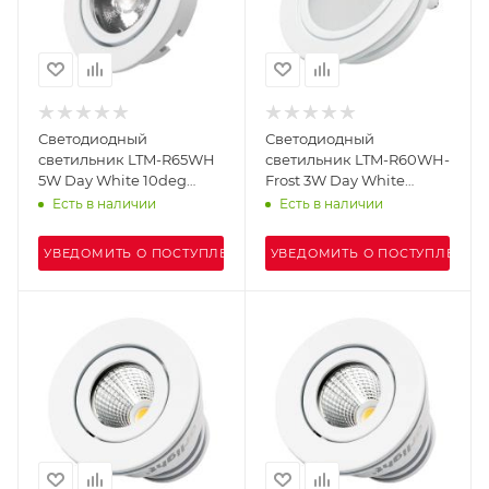
Светодиодный
Светодиодный
светильник LTM-R65WH
светильник LTM-R60WH-
5W Day White 10deg
Frost 3W Day White
(Arlight, IP40 Металл, 3
110deg (Arlight, IP40
Есть в наличии
Есть в наличии
года)
Металл, 3 года)
УВЕДОМИТЬ О ПОСТУПЛЕНИИ
УВЕДОМИТЬ О ПОСТУПЛЕНИИ