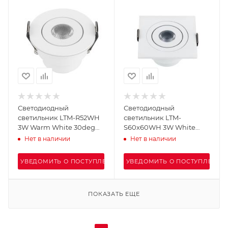
Светодиодный
Светодиодный
светильник LTM-R52WH
светильник LTM-
3W Warm White 30deg
S60x60WH 3W White
(Arlight, IP40 Металл, 3
30deg (Arlight, IP40
Нет в наличии
Нет в наличии
года)
Металл, 3 года)
УВЕДОМИТЬ О ПОСТУПЛЕНИИ
УВЕДОМИТЬ О ПОСТУПЛЕНИИ
ПОКАЗАТЬ ЕЩЕ