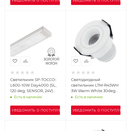
УВЕДОМИТЬ О ПОСТУПЛЕНИИ
УВЕДОМИТЬ О ПОСТУПЛЕНИИ
Светильник SP-TOCCO-
Светодиодный
L600-10W Day4000 (SL,
светильник LTM-R45WH
120 deg, SENSOR, 24V)
3W Warm White 30deg
(Arlight, Металл)
(Arlight, IP40 Металл, 3
Есть в наличии
Есть в наличии
года)
УВЕДОМИТЬ О ПОСТУПЛЕНИИ
УВЕДОМИТЬ О ПОСТУПЛЕНИИ