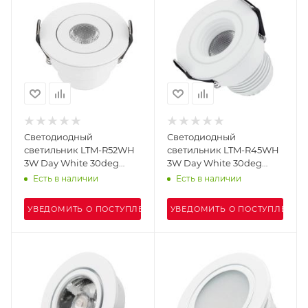
Светодиодный
Светодиодный
светильник LTM-R52WH
светильник LTM-R45WH
3W Day White 30deg
3W Day White 30deg
(Arlight, IP40 Металл, 3
(Arlight, IP40 Металл, 3
Есть в наличии
Есть в наличии
года)
года)
УВЕДОМИТЬ О ПОСТУПЛЕНИИ
УВЕДОМИТЬ О ПОСТУПЛЕНИИ