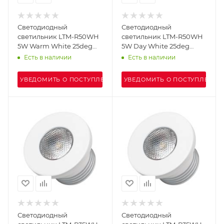
Светодиодный
Светодиодный
светильник LTM-R50WH
светильник LTM-R50WH
5W Warm White 25deg
5W Day White 25deg
(Arlight, IP40 Металл, 3
(Arlight, IP40 Металл, 3
Есть в наличии
Есть в наличии
года)
года)
УВЕДОМИТЬ О ПОСТУПЛЕНИИ
УВЕДОМИТЬ О ПОСТУПЛЕНИИ
Светодиодный
Светодиодный