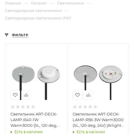
—
—
—
Главная
Каталог
Светильники
—
Светодиодные светильники
Светодиодные светильники IP67
ФИЛЬТР
Светильник ART-DECK-
Светильник ART-DECK-
LAMP-R40-1W
LAMP-R56-3W Warm3000
Warm3000 (SL, 120 deg,
(SL, 120 deg, 24V) (Arlight,
24V) (Arlight, IP67
IP67 Металл, 3 года)
Есть в наличии
Есть в наличии