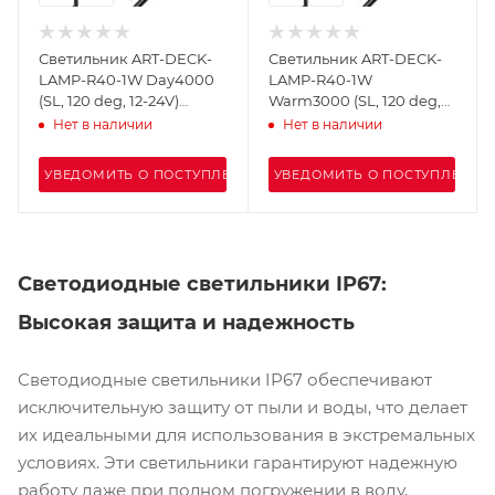
Светильник ART-DECK-
Светильник ART-DECK-
LAMP-R40-1W Day4000
LAMP-R40-1W
(SL, 120 deg, 12-24V)
Warm3000 (SL, 120 deg,
(Arlight, IP67 Металл, 3
12-24V) (Arlight, IP67
Нет в наличии
Нет в наличии
года)
Металл, 3 года)
УВЕДОМИТЬ О ПОСТУПЛЕНИИ
УВЕДОМИТЬ О ПОСТУПЛЕНИИ
Светодиодные светильники IP67:
Высокая защита и надежность
Светодиодные светильники IP67 обеспечивают
исключительную защиту от пыли и воды, что делает
их идеальными для использования в экстремальных
условиях. Эти светильники гарантируют надежную
работу даже при полном погружении в воду,