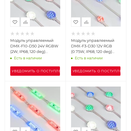
Модуль управляемый
Модуль управляемый
DMX-F10-D50 24V RGBW
DMX-F3-D30 12V RGB
(2W, IP68, 120 deg)
(0.75W, IP68, 120 deg)
(Arlight, Пластик, 3 года)
(Arlight, Пластик, 3 года)
Есть в наличии
Есть в наличии
УВЕДОМИТЬ О ПОСТУПЛЕНИИ
УВЕДОМИТЬ О ПОСТУПЛЕНИИ