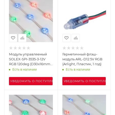
Модуль управляемый
Герметичный флэш-
SOLEX-SPI-3535-3-12V
модуль ARL-D12 5V RGB
RGB 120deg (D30x16mm,
(Arlight, Пластик, 1 год)
0.75W, IP67) (Arlight,
Есть в наличии
Есть в наличии
Пластик, 3 года)
УВЕДОМИТЬ О ПОСТУПЛЕНИИ
УВЕДОМИТЬ О ПОСТУПЛЕНИИ