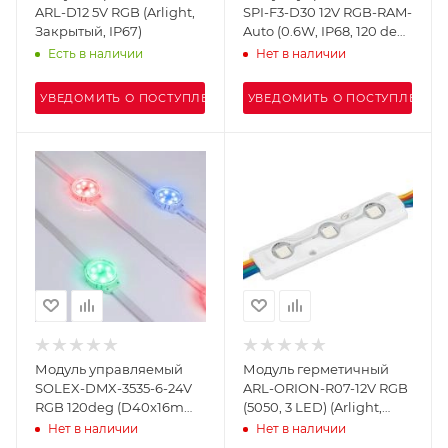
ARL-D12 5V RGB (Arlight,
SPI-F3-D30 12V RGB-RAM-
Закрытый, IP67)
Auto (0.6W, IP68, 120 deg)
(Arlight, Пластик, 3 года)
Есть в наличии
Нет в наличии
УВЕДОМИТЬ О ПОСТУПЛЕНИИ
УВЕДОМИТЬ О ПОСТУПЛЕНИИ
Модуль управляемый
Модуль герметичный
SOLEX-DMX-3535-6-24V
ARL-ORION-R07-12V RGB
RGB 120deg (D40x16mm,
(5050, 3 LED) (Arlight,
1.5W, IP67) (Arlight,
Закрытый)
Нет в наличии
Нет в наличии
Пластик, 3 года)