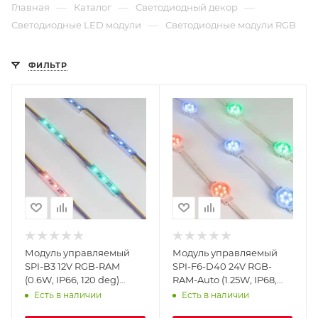
—
—
—
Главная
Каталог
Светодиодный декор
—
Светодиодные LED модули
Светодиодные модули RGB
ФИЛЬТР
Модуль управляемый
Модуль управляемый
SPI-B3 12V RGB-RAM
SPI-F6-D40 24V RGB-
(0.6W, IP66, 120 deg)
RAM-Auto (1.25W, IP68,
(Arlight, Пластик, 3 года)
120 deg) (Arlight,
Есть в наличии
Есть в наличии
Пластик, 3 года)