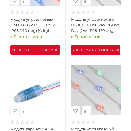
Модуль управляемый
Модуль управляемый
DMX-B3 12V RGB (0.72W,
DMX-F10-D50 24V RGBW-
IP68, 140 deg) (Arlight,
Day (2W, IP68, 120 deg)
Пластик, 3 года)
(Arlight, Пластик, 3 года)
Есть в наличии
Есть в наличии
УВЕДОМИТЬ О ПОСТУПЛЕНИИ
УВЕДОМИТЬ О ПОСТУПЛЕНИИ
Модуль герметичный
Модуль управляемый