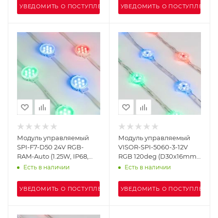
УВЕДОМИТЬ О ПОСТУПЛЕНИИ
УВЕДОМИТЬ О ПОСТУПЛЕНИИ
Модуль управляемый
Модуль управляемый
SPI-F7-D50 24V RGB-
VISOR-SPI-5060-3-12V
RAM-Auto (1.25W, IP68,
RGB 120deg (D30x16mm,
120 deg) (Arlight,
0.75W, IP68) (Arlight,
Есть в наличии
Есть в наличии
Пластик, 3 года)
Пластик, 3 года)
УВЕДОМИТЬ О ПОСТУПЛЕНИИ
УВЕДОМИТЬ О ПОСТУПЛЕНИИ