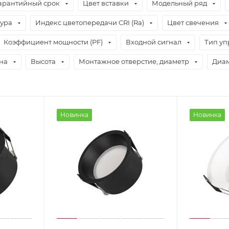
арантийный срок
Цвет вставки
Модельный ряд
тура
Индекс цветопередачи CRI (Ra)
Цвет свечения
Коэффициент мощности (PF)
Входной сигнал
Тип уп
на
Высота
Монтажное отверстие, диаметр
Диам
Новинка
Новинка