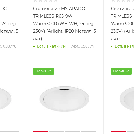
ADO-
Светильник MS-ARADO-
Светильн
TRIMLESS-R65-9W
TRIMLESS-
24 deg,
Warm3000 (WH-WH, 24 deg,
Warm3000 
Металл, 5
230V) (Arlight, IP20 Металл, 5
230V) (Arli
лет)
лет)
.: 058776
Арт.: 058774
Есть в наличии
Есть в на
Новинка
Новинка