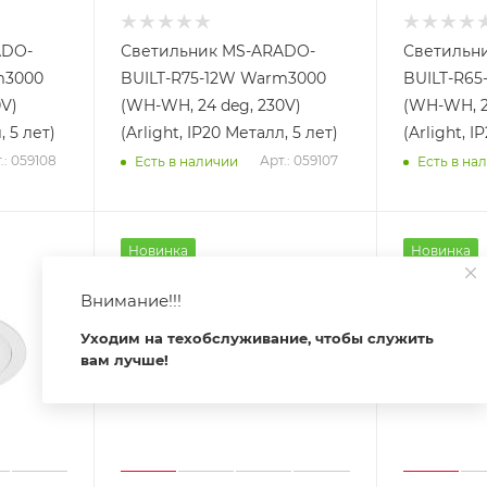
ADO-
Светильник MS-ARADO-
Светильн
m3000
BUILT-R75-12W Warm3000
BUILT-R6
0V)
(WH-WH, 24 deg, 230V)
(WH-WH, 2
, 5 лет)
(Arlight, IP20 Металл, 5 лет)
(Arlight, I
.: 059108
Арт.: 059107
Есть в наличии
Есть в на
Новинка
Новинка
Внимание!!!
Уходим на техобслуживание, чтобы служить
вам лучше!