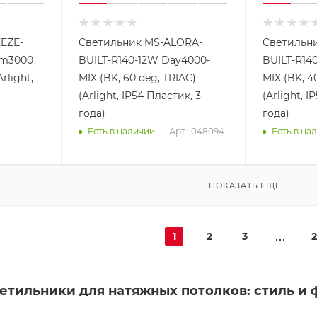
EZE-
Светильник MS-ALORA-
Светильн
rm3000
BUILT-R140-12W Day4000-
BUILT-R14
rlight,
MIX (BK, 60 deg, TRIAC)
MIX (BK, 4
(Arlight, IP54 Пластик, 3
(Arlight, I
года)
года)
Арт.: 048094
Есть в наличии
Есть в на
ПОКАЗАТЬ ЕЩЕ
1
2
3
2
етильники для натяжных потолков: стиль и