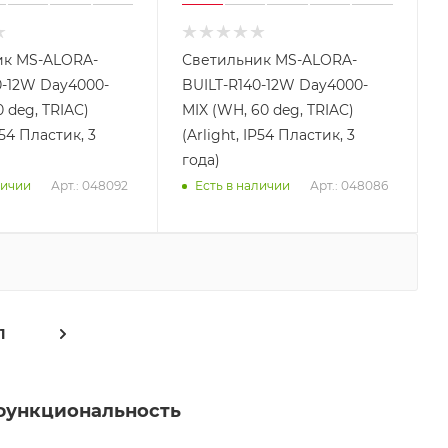
ик MS-ALORA-
Светильник MS-ALORA-
0-12W Day4000-
BUILT-R140-12W Day4000-
0 deg, TRIAC)
MIX (WH, 60 deg, TRIAC)
P54 Пластик, 3
(Arlight, IP54 Пластик, 3
года)
Арт.: 048092
Арт.: 048086
личии
Есть в наличии
1
 функциональность