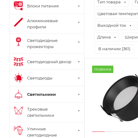
Тип товара
Г
Блоки питания
Цветовая темпера
Алюминиевые
Выходной ток
профили
Длина
Шири
Светодиодные
прожекторы
В наличии (
361
)
Светодиодный декор
Новинка
Светодиоды
Светильники
Трековые
светильники
Уличные
светодиодные