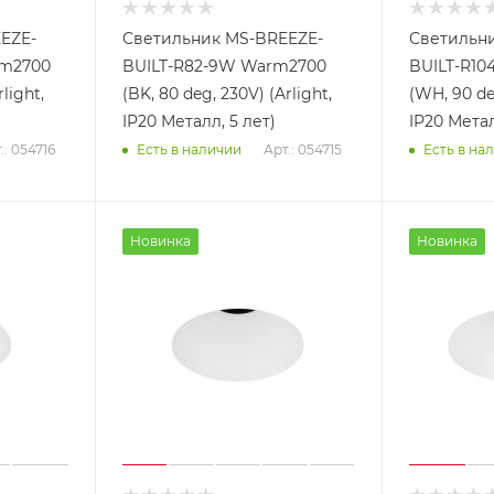
EZE-
Светильник MS-BREEZE-
Светильн
rm2700
BUILT-R82-9W Warm2700
BUILT-R10
light,
(BK, 80 deg, 230V) (Arlight,
(WH, 90 deg
IP20 Металл, 5 лет)
IP20 Метал
.: 054716
Арт.: 054715
Есть в наличии
Есть в на
Новинка
Новинка