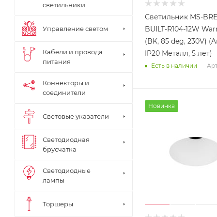
светильники
Светильник MS-BRE
Управление светом
BUILT-R104-12W Wa
(BK, 85 deg, 230V) (Ar
Кабели и провода
IP20 Металл, 5 лет)
питания
Арт
Есть в наличии
Коннекторы и
соединители
Новинка
Световые указатели
Светодиодная
брусчатка
Светодиодные
лампы
Торшеры