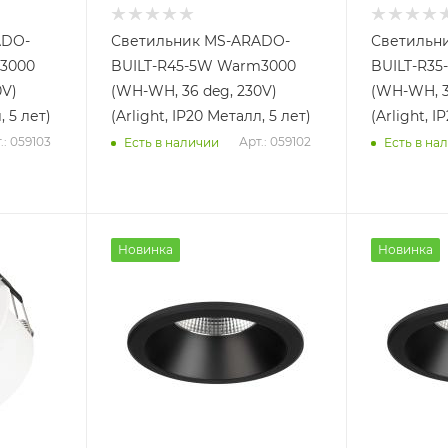
ADO-
Светильник MS-ARADO-
Светильн
3000
BUILT-R45-5W Warm3000
BUILT-R3
0V)
(WH-WH, 36 deg, 230V)
(WH-WH, 3
, 5 лет)
(Arlight, IP20 Металл, 5 лет)
(Arlight, I
.: 059103
Арт.: 059102
Есть в наличии
Есть в на
Новинка
Новинка