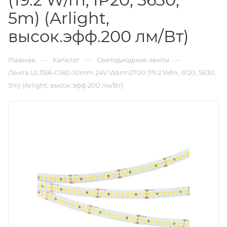
5m) (Arlight,
высок.эфф.200 лм/Вт)
—
—
—
Главная
Каталог
Светодиодные ленты
Лента ULTRA-C180-10mm 24V Warm2700 (19.2 W/m, IP20, 5630,
5m) (Arlight, высок.эфф.200 лм/Вт)