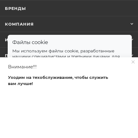
БРЕНДЫ
КОМПАНИЯ
ИНФОРМАЦИЯ
Файлы cookie
Мы используем файлы cookie, разработанные
ПОМОЩЬ
нашими специалистами и третьими лицами, для
анализа событий на нашем веб-сайте.
далее
Внимание!!!
Принимаю
Уходим на техобслуживание, чтобы служить
+7 499 372-04-62
вам лучше!
Главная
Каталог
Кабинет
Корзина
Избранные
zakaz@svetlovsem.ru
108811, г. Москва, Киевское шоссе,
22-й километр, вл4, блок Д,
подъезд 20, эт. 4, офис 401 комн. 6