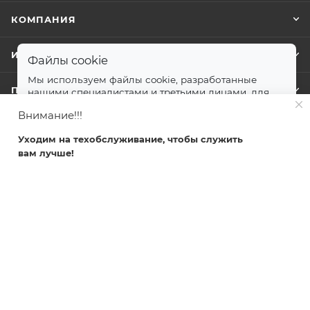
КОМПАНИЯ
ИНФОРМАЦИЯ
Файлы cookie
Мы используем файлы cookie, разработанные
ПОМОЩЬ
нашими специалистами и третьими лицами, для
анализа событий на нашем веб-сайте.
далее
Внимание!!!
Принимаю
Уходим на техобслуживание, чтобы служить
+7 499 372-04-62
вам лучше!
Главная
Каталог
Кабинет
Корзина
Избранные
zakaz@svetlovsem.ru
108811, г. Москва, Киевское шоссе,
22-й километр, вл4, блок Д,
подъезд 20, эт. 4, офис 401 комн. 6
svetlovsem.ru 2026 ©