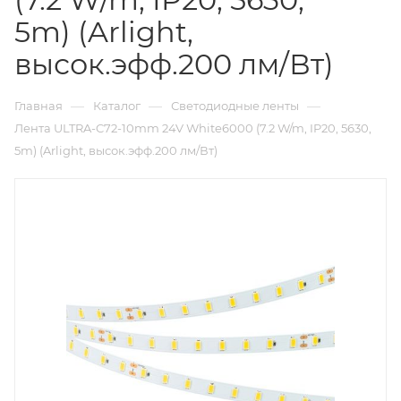
5m) (Arlight,
высок.эфф.200 лм/Вт)
—
—
—
Главная
Каталог
Светодиодные ленты
Лента ULTRA-C72-10mm 24V White6000 (7.2 W/m, IP20, 5630,
5m) (Arlight, высок.эфф.200 лм/Вт)