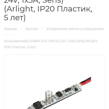
(Arlight, IP20 Пластик,
5 лет)
—
—
Главная
Каталог
Управление светом и освещением
—
Микродиммер SMART-D13-DIM (12-24V, 1x3A, Sens) (Arlight,
IP20 Пластик, 5 лет)