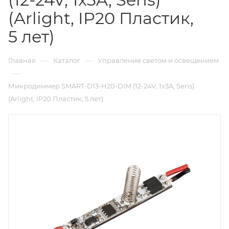
(Arlight, IP20 Пластик,
5 лет)
—
—
Главная
Каталог
Управление светом и освещением
—
Микродиммер SMART-D13-H20-DIM (12-24V, 1x3A, Sens)
(Arlight, IP20 Пластик, 5 лет)