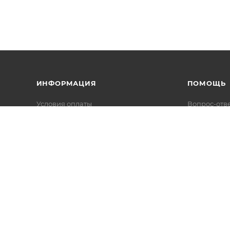
ИНФОРМАЦИЯ
ПОМОЩЬ
Условия оплаты
Вопрос-отв
Условия доставки
Каталоги в 
Гарантия на товар
Реквизиты
Политика