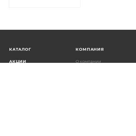
КАТАЛОГ
КОМПАНИЯ
АКЦИИ
О компании
Новости
УСЛУГИ
Статьи
БРЕНДЫ
Контакты
Лицензии
Сотрудничество