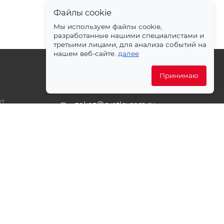
Файлы cookie
Мы используем файлы cookie,
разработанные нашими специалистами и
третьими лицами, для анализа событий на
нашем веб-сайте.
далее
Принимаю
+7 499 372-04-62
ет
zakaz@svetlovsem.ru
PDF
108811, г. Москва, Киевское
шоссе, 22-й километр, вл4,
блок Д, подъезд 20, эт. 4, офис
401 комн. 6