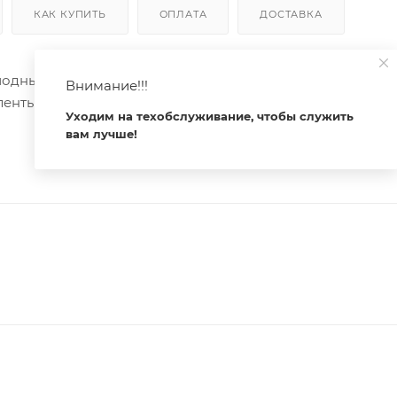
КАК КУПИТЬ
ОПЛАТА
ДОСТАВКА
ных лент и линеек. Габаритные размеры (L×W×H): 300
Внимание!!!
ленты 12 мм. Экраны, заглушки и другие аксессуары
Уходим на техобслуживание, чтобы служить
вам лучше!