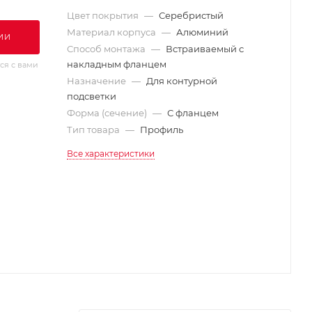
Цвет покрытия
—
Серебристый
Материал корпуса
—
Алюминий
ИИ
Способ монтажа
—
Встраиваемый с
накладным фланцем
ся с вами
Назначение
—
Для контурной
подсветки
Форма (сечение)
—
С фланцем
Тип товара
—
Профиль
Все характеристики